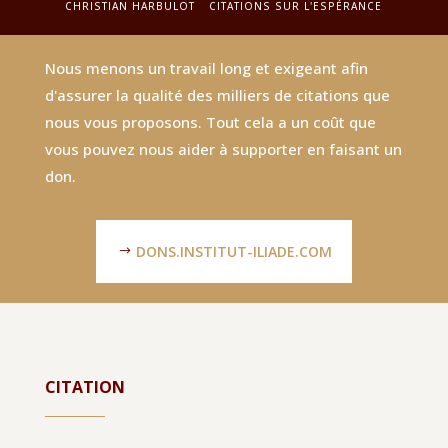
CHRISTIAN HARBULOT
CITATIONS SUR L'ESPÉRANCE
Nous menons un travail long et exigeant afin
d'assurer la qualité des milliers de citations que
nous vous proposons. Tout cela a un coût que
vous pouvez nous aider à supporter en faisant un
don.
DONS.INSTITUT-ILIADE.COM
CITATION