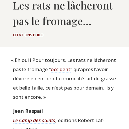
Les rats ne lâcheront
pas le fromage…
CITATIONS PHILO
«
Eh oui ! Pour tou­jours. Les rats ne lâche­ront
pas le fro­mage
“
occi­dent
” qu’après l’avoir
dévo­ré en entier et comme il était de grasse
et belle taille, ce n’est pas pour demain. Ils y
sont encore. »
Jean Ras­pail
Le Camp des saints
, édi­tions Robert Laf­