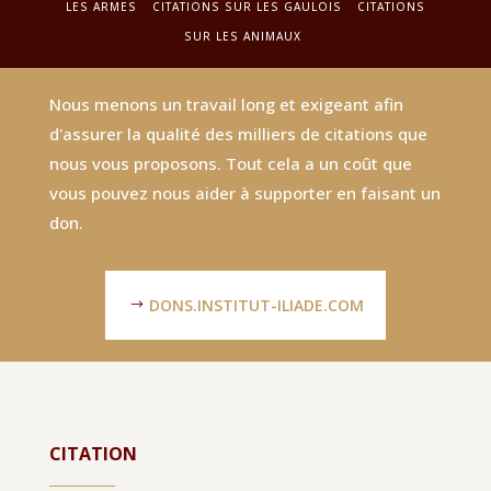
LES ARMES
CITATIONS SUR LES GAULOIS
CITATIONS
SUR LES ANIMAUX
Nous menons un travail long et exigeant afin
d'assurer la qualité des milliers de citations que
nous vous proposons. Tout cela a un coût que
vous pouvez nous aider à supporter en faisant un
don.
DONS.INSTITUT-ILIADE.COM
CITATION