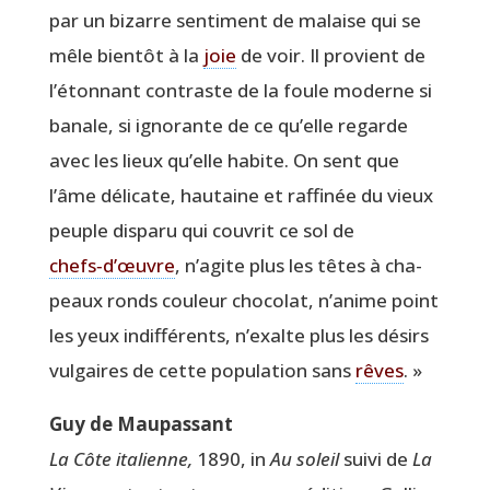
par un bizarre sen­ti­ment de malaise qui se
mêle bien­tôt à la
joie
de voir. Il pro­vient de
l’étonnant contraste de la foule moderne si
banale, si igno­rante de ce qu’elle regarde
avec les lieux qu’elle habite. On sent que
l’âme déli­cate, hau­taine et raf­fi­née du vieux
peuple dis­pa­ru qui cou­vrit ce sol de
chefs‑d’œuvre
, n’agite plus les têtes à cha­
peaux ronds cou­leur cho­co­lat, n’anime point
les yeux indif­fé­rents, n’exalte plus les dési­rs
vul­gaires de cette popu­la­tion sans
rêves
. »
Guy de Maupassant
La Côte ita­lienne,
1890, in
Au soleil
sui­vi de
La