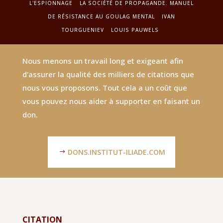
L'ESPIONNAGE
LA SOCIÉTÉ DE PROPAGANDE. MANUEL
DE RÉSISTANCE AU GOULAG MENTAL
IVAN
TOURGUENIEV
LOUIS PAUWELS
Nous menons un travail long et exigeant afin
d'assurer la qualité des milliers de citations que
nous vous proposons. Tout cela a un coût que
vous pouvez nous aider à supporter en faisant un
don.
DONS.INSTITUT-ILIADE.COM
CITATION