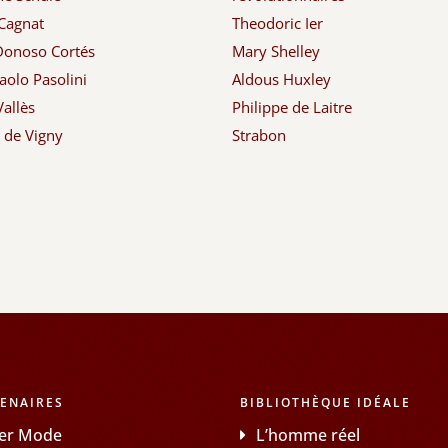
Cagnat
Theodoric Ier
Donoso Cortés
Mary Shelley
aolo Pasolini
Aldous Huxley
Vallès
Philippe de Laitre
d de Vigny
Strabon
ENAIRES
BIBLIOTHÈQUE IDÉALE
er Mode
L’homme réel