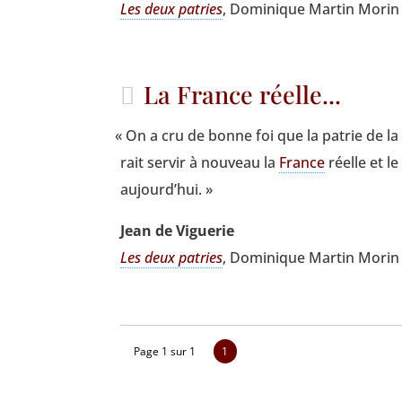
Les deux patries
, Domi­nique Mar­tin Morin 
La France réelle...
«
On a cru de bonne foi que la patrie de la Ré
rait ser­vir à nou­veau la
France
réelle et l
aujourd’hui. »
Jean de Viguerie
Les deux patries
, Domi­nique Mar­tin Morin 
Page 1 sur 1
1