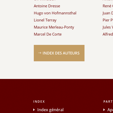
Antoine Dresse
René 
Hugo von Hofmannsthal
Juan 
Lionel Terray
Pier P
Maurice Merleau-Ponty
Jules 
Marcel De Corte
Alfre
INDEX DES AUTEURS
INDEX
PART
Index général
Ap