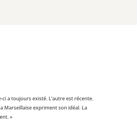
-ci a tou­jours exis­té. L’autre est récente.
 la Mar­seillaise expriment son idéal. La
ent. »