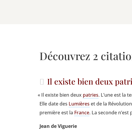
Découvrez 2 citatio
Il existe bien deux patri
«
Il existe bien deux
patries
. L’une est la t
Elle date des
Lumières
et de la Révo­lu­tio
pre­mière est la
France
. La seconde n’est 
Jean de Viguerie