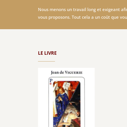
Nous menons un travail long et exigeant afin
vous proposons. Tout cela a un coût que vou
LE LIVRE