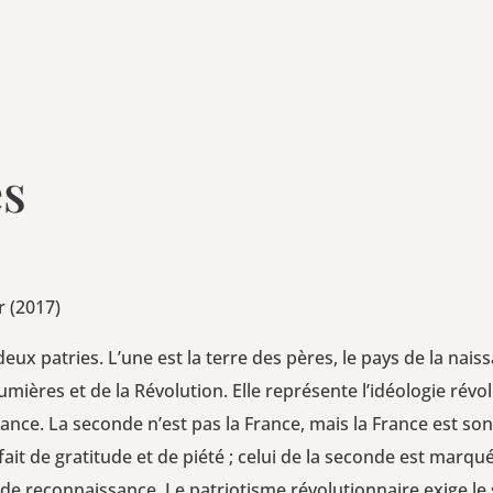
es
r (2017)
deux patries. L’une est la terre des pères, le pays de la nais­san
mières et de la Révo­lu­tion. Elle repré­sente l’i­déo­lo­gie révo­
rance. La seconde n’est pas la France, mais la France est son 
fait de gra­ti­tude et de pié­té ; celui de la seconde est mar­q
 de recon­nais­sance. Le patrio­tisme révo­lu­tion­naire exige le 