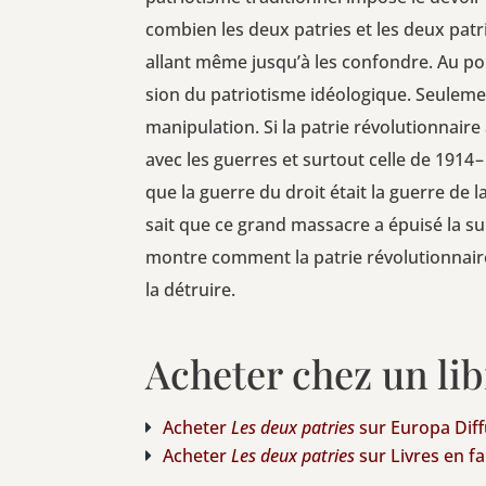
com­bien les deux patries et les deux patrio
allant même jus­qu’à les confondre. Au poin
sion du patrio­tisme idéo­lo­gique. Seule­m
mani­pu­la­tion. Si la patrie révo­lu­tion­nair
avec les guerres et sur­tout celle de 1914 – 
que la guerre du droit était la guerre de la
sait que ce grand mas­sacre a épui­sé la sub
montre com­ment la patrie révo­lu­tion­naire a
la détruire.
Acheter chez un li
Ache­ter
Les deux patries
sur Euro­pa Dif
Ache­ter
Les deux patries
sur Livres en fa