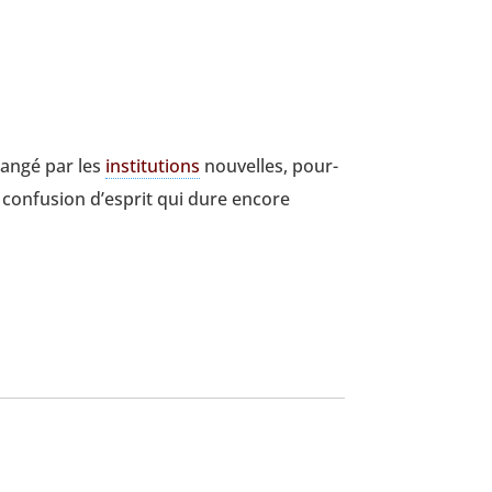
an­gé par les
ins­ti­tu­tions
nou­velles, pour­
 confu­sion d’esprit qui dure encore