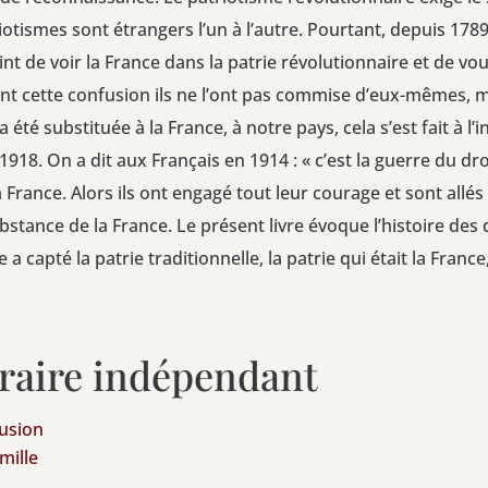
­tismes sont étran­gers l’un à l’autre. Pour­tant, depuis 1789, 
t de voir la France dans la patrie révo­lu­tion­naire et de vou
ent cette confu­sion ils ne l’ont pas com­mise d’eux-mêmes, ma
e a été sub­sti­tuée à la France, à notre pays, cela s’est fait à l’
1918. On a dit aux Fran­çais en 1914 : « c’est la guerre du droit
 France. Alors ils ont enga­gé tout leur cou­rage et sont allés 
­stance de la France. Le pré­sent livre évoque l’his­toire des
 cap­té la patrie tra­di­tion­nelle, la patrie qui était la France,
braire indépendant
fusion
mille