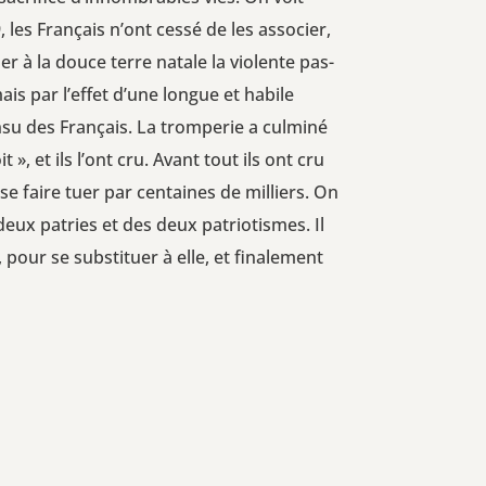
les Fran­çais n’ont ces­sé de les asso­cier,
er à la douce terre natale la vio­lente pas­
is par l’ef­fet d’une longue et habile
in­su des Fran­çais. La trom­pe­rie a culmi­né
 », et ils l’ont cru. Avant tout ils ont cru
se faire tuer par cen­taines de mil­liers. On
 deux patries et des deux patrio­tismes. Il
 pour se sub­sti­tuer à elle, et fina­le­ment