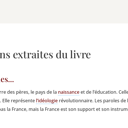
ns extraites du livre
es...
erre des pères, le pays de la
nais­sance
et de l’éducation. Celle
n. Elle repré­sente
l’idéologie
révo­lu­tion­naire. Les paroles de
pas la France, mais la France est son sup­port et son instrum