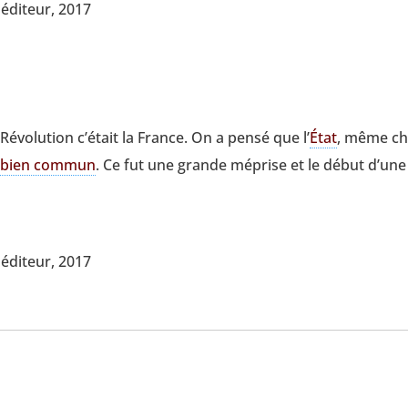
édi­teur, 2017
vo­lu­tion c’était la France. On a pen­sé que l’
État
, même ch
e
bien com­mun
. Ce fut une grande méprise et le début d’une
édi­teur, 2017