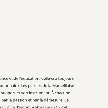
ce et de l’é­du­ca­tion. Celle-ci a tou­jours
lu­tion­naire. Les paroles de la Mar­seillaise
sup­port et son ins­tru­ment. À cha­cune
ué par la pas­sion et par la déme­sure. Le
sacri­fice d’in­nom­brables vies. On voit