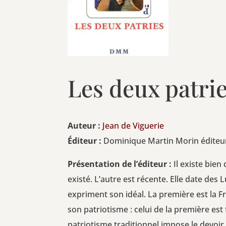
Les deux patri
Auteur :
Jean de Viguerie
Édi­teur :
Domi­nique Mar­tin Morin édi­teu
Pré­sen­ta­tion de l’é­di­teur :
Il existe bien 
exis­té. L’autre est récente. Elle date des Lu
expriment son idéal. La pre­mière est la F
son patrio­tisme : celui de la pre­mière est 
patrio­tisme tra­di­tion­nel impose le devoir