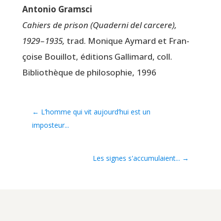
Anto­nio Gramsci
Cahiers de pri­son (
Qua­der­ni del car­cere),
1929 – 1935,
trad. Monique Aymard et Fran­
çoise Bouillot, édi­tions Gal­li­mard, coll.
Biblio­thèque de phi­lo­so­phie, 1996
←
L’homme qui vit aujourd’hui est un
imposteur...
Les signes s'accumulaient...
→