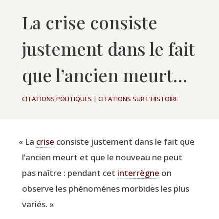
La crise consiste
justement dans le fait
que l’ancien meurt…
CITATIONS POLITIQUES
|
CITATIONS SUR L'HISTOIRE
«
La
crise
consiste jus­te­ment dans le fait que
l’ancien meurt et que le nou­veau ne peut
pas naître : pen­dant cet
inter­règne
on
observe les phé­no­mènes mor­bides les plus
variés. »