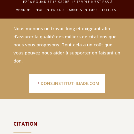
EZRA POUND ET LE SACRÉ. LE TEMPLE N'EST PAS À
VENDRE
L’EXIL INTÉRIEUR. CARNETS INTIMES
LETTRES
Nous menons un travail long et exigeant afin
d'assurer la qualité des milliers de citations que
nous vous proposons. Tout cela a un coût que
vous pouvez nous aider à supporter en faisant un
don.
DONS.INSTITUT-ILIADE.COM
CITATION