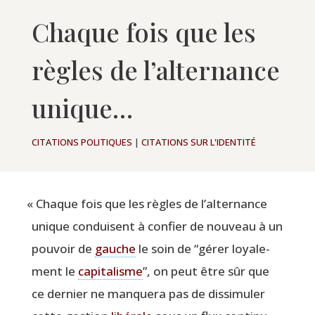
Chaque fois que les
règles de l’alternance
unique…
CITATIONS POLITIQUES
|
CITATIONS SUR L'IDENTITÉ
«
Chaque fois que les règles de l’alternance
unique conduisent à confier de nou­veau à un
pou­voir de
gauche
le soin de
“
gérer loya­le­
ment le
capi­ta­lisme
”, on peut être sûr que
ce der­nier ne man­que­ra pas de dis­si­mu­ler