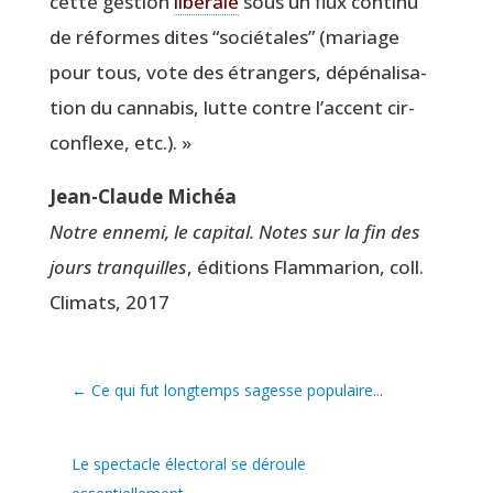
cette ges­tion
libé­rale
sous un flux conti­nu
de réformes dites
“
socié­tales” (mariage
pour tous, vote des étran­gers, dépé­na­li­sa­
tion du can­na­bis, lutte contre l’ac­cent cir­
con­flexe, etc.). »
Jean-Claude Michéa
Notre enne­mi, le capi­tal. Notes sur la fin des
jours tran­quilles
, édi­tions Flam­ma­rion, coll.
Cli­mats, 2017
←
Ce qui fut longtemps sagesse populaire...
Le spectacle électoral se déroule