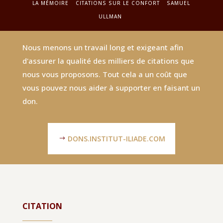
LA MÉMOIRE
CITATIONS SUR LE CONFORT
SAMUEL
ULLMAN
Nous menons un travail long et exigeant afin
d'assurer la qualité des milliers de citations que
nous vous proposons. Tout cela a un coût que
vous pouvez nous aider à supporter en faisant un
don.
DONS.INSTITUT-ILIADE.COM
CITATION