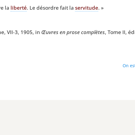
ve la
liber­té
. Le désordre fait la
ser­vi­tude
. »
ne, VII‑3, 1905, in
Œuvres en prose com­plètes
, Tome II, éd
On est