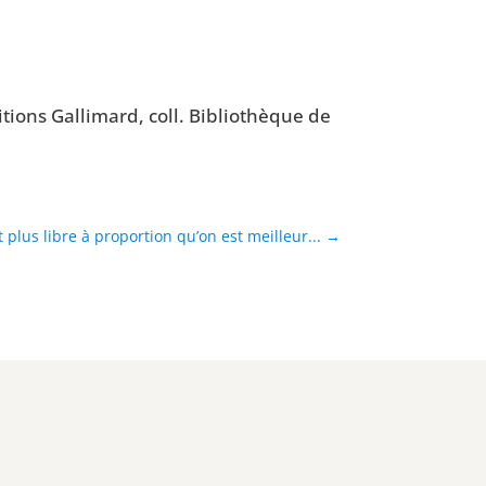
i­tions Gal­li­mard, coll. Biblio­thèque de
 plus libre à proportion qu’on est meilleur...
→