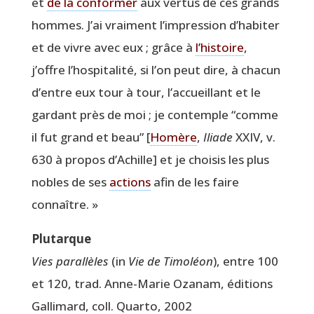
et
de la confor­mer
aux ver­tus de ces grands
hommes. J’ai vrai­ment l’impression d’habiter
et de vivre avec eux ; grâce à
l’histoire
,
j’offre l’hospitalité, si l’on peut dire, à cha­cun
d’entre eux tour à tour, l’accueillant et le
gar­dant près de moi ; je contemple
“
comme
il fut grand et beau” [
Homère
,
Iliade
XXIV, v.
630 à pro­pos d’Achille] et je choi­sis les plus
nobles de ses
actions
afin de les faire
connaître. »
Plu­tarque
Vies paral­lèles
(in
Vie de Timo­léon
), entre 100
et 120, trad. Anne-Marie Oza­nam, édi­tions
Gal­li­mard, coll. Quar­to, 2002