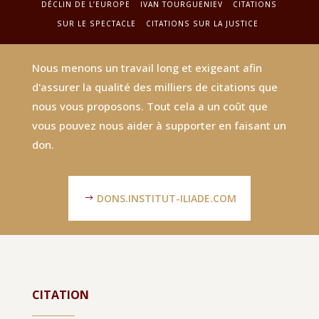
DÉCLIN DE L’EUROPE
IVAN TOURGUENIEV
CITATIONS
SUR LE SPECTACLE
CITATIONS SUR LA JUSTICE
Nous menons un travail long et exigeant afin
d'assurer la qualité des milliers de citations que
nous vous proposons. Tout cela a un coût que
vous pouvez nous aider à supporter en faisant un
don.
DONS.INSTITUT-ILIADE.COM
CITATION