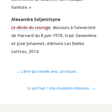
funeste. »
Alexandre Sol­je­nit­syne
Le déclin du cou­rage
, dis­cours à l’université
de Har­vard du 8 juin 1978, trad. Gene­viève
et José Johan­net, édi­tions Les Belles
Lettres, 2014
←
L’âme qui s’éveille ainsi, un instant...
Ce qu’il faut ? Une résolution intérieure...
→