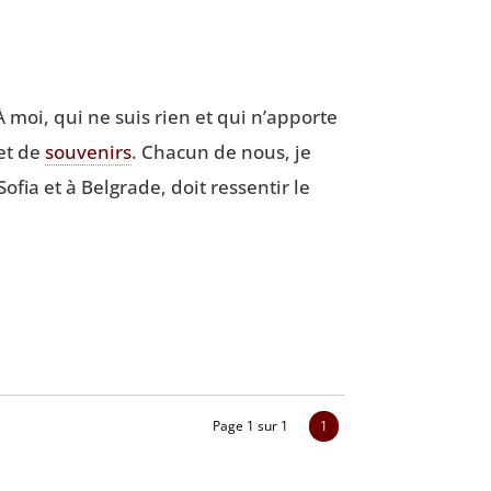
À moi, qui ne suis rien et qui n’apporte
s et de
sou­ve­nirs
. Cha­cun de nous, je
 Sofia et à Bel­grade, doit res­sen­tir le
Page 1 sur 1
1