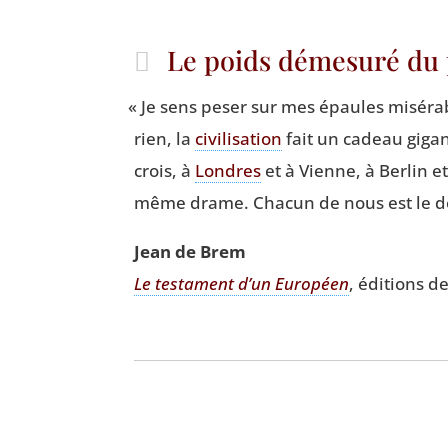
Le poids démesuré du 
«
Je sens peser sur mes épaules misé­rab
rien, la
civi­li­sa­tion
fait un cadeau gigan
crois, à
Londres
et à Vienne, à Ber­lin e
même drame. Cha­cun de nous est le de
Jean de Brem
Le tes­ta­ment d’un Euro­péen
, édi­tions 