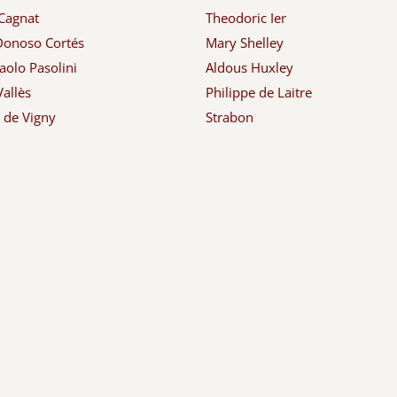
Cagnat
Theodoric Ier
Donoso Cortés
Mary Shelley
aolo Pasolini
Aldous Huxley
Vallès
Philippe de Laitre
d de Vigny
Strabon