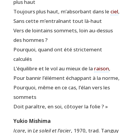
plus haut
Tou­jours plus haut, m’absorbant dans le
ciel
,
Sans cette m’entraînant tout là-haut
Vers de loin­tains som­mets, loin au-des­sus
des hommes ?
Pour­quoi, quand ont été stric­te­ment
calculés
L’équilibre et le vol au mieux de la
rai­son
,
Pour ban­nir l’élément échap­pant à la norme,
Pour­quoi, même en ce cas, l’élan vers les
sommets
Doit paraître, en soi, côtoyer la folie ? »
Yukio Mishi­ma
Icare
, in
Le soleil et l’acier
, 1970, trad. Tan­guy