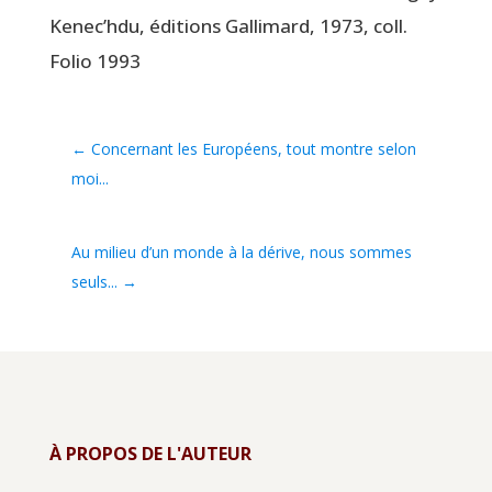
Kenec’h­du, édi­tions Gal­li­mard, 1973, coll.
Folio 1993
←
Concernant les Européens, tout montre selon
moi...
Au milieu d’un monde à la dérive, nous sommes
seuls...
→
À PROPOS DE L'AUTEUR