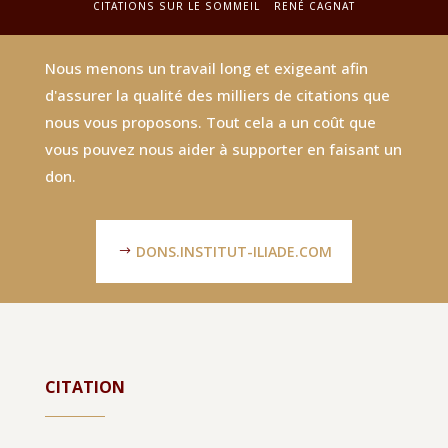
CITATIONS SUR LE SOMMEIL
RENÉ CAGNAT
Nous menons un travail long et exigeant afin
d'assurer la qualité des milliers de citations que
nous vous proposons. Tout cela a un coût que
vous pouvez nous aider à supporter en faisant un
don.
DONS.INSTITUT-ILIADE.COM
CITATION