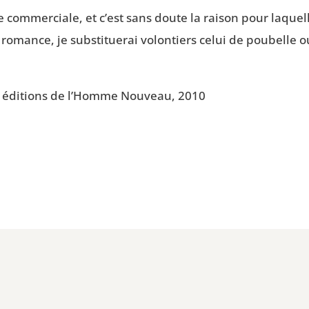
 com­mer­ciale, et c’est sans doute la rai­son pour laquel
romance, je sub­sti­tue­rai volon­tiers celui de pou­belle 
ié, édi­tions de l’Homme Nou­veau, 2010