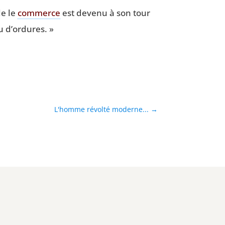
le le
com­merce
est deve­nu à son tour
ou d’ordures. »
L'homme révolté moderne...
→