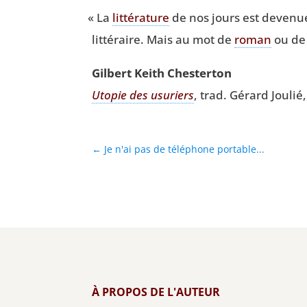
«
La
lit­té­ra­ture
de nos jours est deve­nue
lit­té­raire. Mais au mot de
roman
ou de 
Gil­bert Keith Chesterton
Uto­pie des usu­riers
, trad. Gérard Jou­l
←
Je n'ai pas de téléphone portable...
À PROPOS DE L'AUTEUR