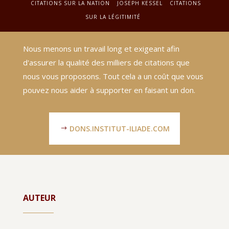
CITATIONS SUR LA NATION
JOSEPH KESSEL
CITATIONS
SUR LA LÉGITIMITÉ
Nous menons un travail long et exigeant afin
d'assurer la qualité des milliers de citations que
nous vous proposons. Tout cela a un coût que vous
pouvez nous aider à supporter en faisant un don.
DONS.INSTITUT-ILIADE.COM
AUTEUR