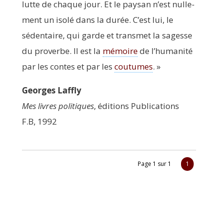
lutte de chaque jour. Et le pay­san n’est nul­le­
ment un iso­lé dans la durée. C’est lui, le
séden­taire, qui garde et trans­met la sagesse
du pro­verbe. Il est la
mémoire
de l’humanité
par les contes et par les
cou­tumes
. »
Georges Laf­fly
Mes livres poli­tiques
, édi­tions Publi­ca­tions
F.B, 1992
Page 1 sur 1
1