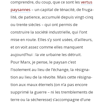
com­prendre, du coup, que ce sont les
ver­tus
pay­sannes
– un capi­tal de téna­ci­té, de fru­ga­
li­té, de patience, accu­mu­lé depuis vingt-cinq
ou trente siècles – qui ont per­mis de
construire la socié­té indus­trielle, qui l’ont
mise en route. Elles s’y sont usées, d’ailleurs,
et on voit assez comme elles manquent
aujourd’hui : la vie urbaine les détruit.
Pour Marx, je pense, le pay­san c’est
l’isolement au lieu de l’échange, la rési­gna­
tion au lieu de la révolte. Mais cette rési­gna­
tion aux maux éter­nels (on n’a pas encore
sup­pri­mé la guerre – ni les trem­ble­ments de
terre ou la séche­resse) s’accompagne d’une