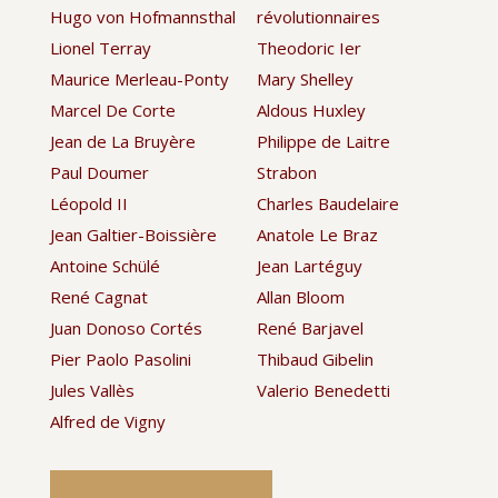
Hugo von Hofmannsthal
révolutionnaires
Lionel Terray
Theodoric Ier
Maurice Merleau-Ponty
Mary Shelley
Marcel De Corte
Aldous Huxley
Jean de La Bruyère
Philippe de Laitre
Paul Doumer
Strabon
Léopold II
Charles Baudelaire
Jean Galtier-Boissière
Anatole Le Braz
Antoine Schülé
Jean Lartéguy
René Cagnat
Allan Bloom
Juan Donoso Cortés
René Barjavel
Pier Paolo Pasolini
Thibaud Gibelin
Jules Vallès
Valerio Benedetti
Alfred de Vigny