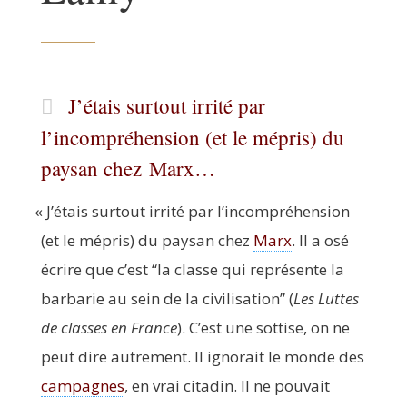
J’étais surtout irrité par
l’incompréhension (et le mépris) du
paysan chez Marx…
«
J’étais sur­tout irri­té par l’incompréhension
(et le mépris) du pay­san chez
Marx
. Il a osé
écrire que c’est
“
la classe qui repré­sente la
bar­ba­rie au sein de la civi­li­sa­tion” (
Les Luttes
de classes en France
). C’est une sot­tise, on ne
peut dire autre­ment. Il igno­rait le monde des
cam­pagnes
, en vrai cita­din. Il ne pou­vait