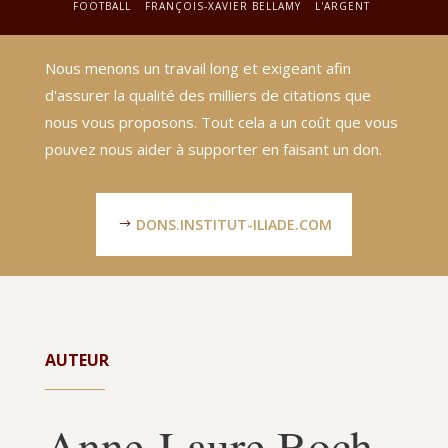
FOOTBALL
FRANÇOIS-XAVIER BELLAMY
L'ARGENT
Nous menons un travail long et exigeant afin
d'assurer la qualité des milliers de citations que
nous vous proposons. Tout cela a un coût que vous
pouvez nous aider à supporter en faisant un don.
DONS.INSTITUT-ILIADE.COM
AUTEUR
Anne-Laure Boch