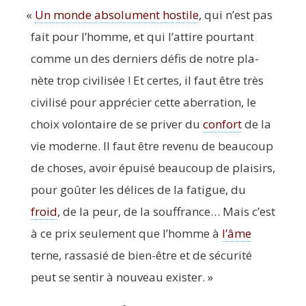
«
Un monde abso­lu­ment hos­tile
, qui n’est pas
fait pour l’homme, et qui l’attire pour­tant
comme un des der­niers défis de notre pla­
nète trop civi­li­sée ! Et certes, il faut être très
civi­li­sé pour appré­cier cette aber­ra­tion, le
choix volon­taire de se pri­ver du
confort
de la
vie moderne. Il faut être reve­nu de beau­coup
de choses, avoir épui­sé beau­coup de plai­sirs,
pour goû­ter les délices de la fatigue, du
froid
, de la peur, de la souf­france… Mais c’est
à ce prix seule­ment que l’homme à
l’âme
terne, ras­sa­sié de bien-être et de sécu­ri­té
peut se sen­tir à nou­veau exister. »