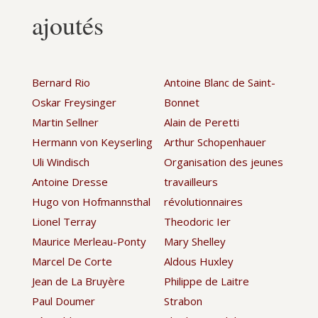
ajoutés
Bernard Rio
Antoine Blanc de Saint-
Oskar Freysinger
Bonnet
Martin Sellner
Alain de Peretti
Hermann von Keyserling
Arthur Schopenhauer
Uli Windisch
Organisation des jeunes
Antoine Dresse
travailleurs
Hugo von Hofmannsthal
révolutionnaires
Lionel Terray
Theodoric Ier
Maurice Merleau-Ponty
Mary Shelley
Marcel De Corte
Aldous Huxley
Jean de La Bruyère
Philippe de Laitre
Paul Doumer
Strabon