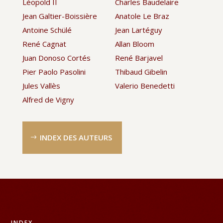
Léopold II
Charles Baudelaire
Jean Galtier-Boissière
Anatole Le Braz
Antoine Schülé
Jean Lartéguy
René Cagnat
Allan Bloom
Juan Donoso Cortés
René Barjavel
Pier Paolo Pasolini
Thibaud Gibelin
Jules Vallès
Valerio Benedetti
Alfred de Vigny
INDEX DES AUTEURS
INDEX