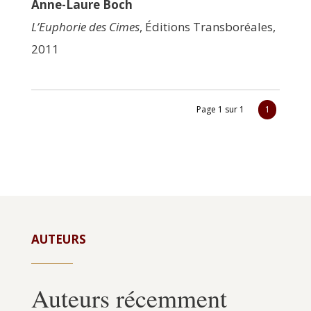
Anne-Laure Boch
L’Euphorie des Cimes
, Édi­tions Trans­bo­réales,
2011
Page 1 sur 1
1
AUTEURS
Auteurs récemment