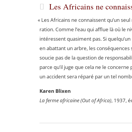
Les Africains ne connais
«
Les Afri­cains ne connaissent qu’un seul m
ra­tion. Comme l’eau qui afflue là où le ni
inté­ressent qua­si­ment pas. Si quelqu’un
en abat­tant un arbre, les consé­quences s
sou­cie pas de la ques­tion de res­pon­sa­bi­
parce qu’il juge que cela ne le concerne 
un acci­dent sera répa­ré par un tel nom
Karen Blixen
La ferme afri­caine (Out of Afri­ca)
, 1937, éd