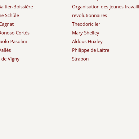
altier-Boissière
Organisation des jeunes travail
ne Schülé
révolutionnaires
Cagnat
Theodoric Ier
Donoso Cortés
Mary Shelley
aolo Pasolini
Aldous Huxley
Vallès
Philippe de Laitre
d de Vigny
Strabon