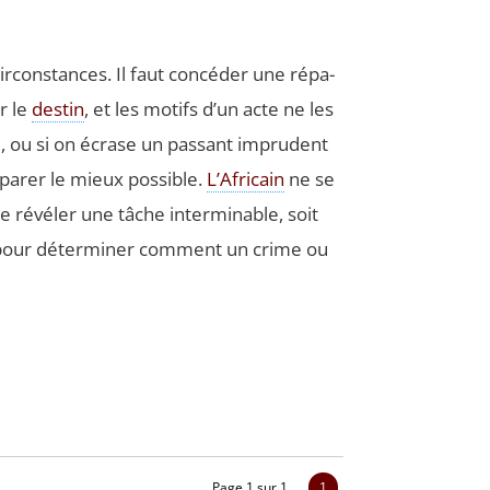
r­cons­tances. Il faut concé­der une répa­
ar le
des­tin
, et les motifs d’un acte ne les
e, ou si on écrase un pas­sant impru­dent
pa­rer le mieux pos­sible.
L’Africain
ne se
 se révé­ler une tâche inter­mi­nable, soit
s pour déter­mi­ner com­ment un crime ou
Page 1 sur 1
1