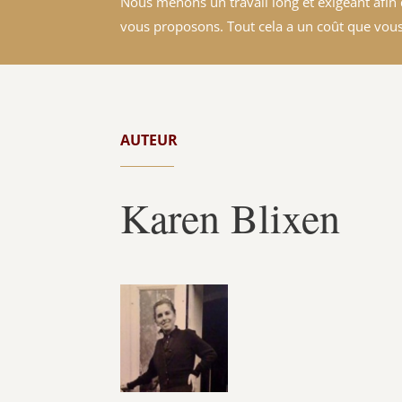
Nous menons un travail long et exigeant afin d
vous proposons. Tout cela a un coût que vous
AUTEUR
Karen Blixen