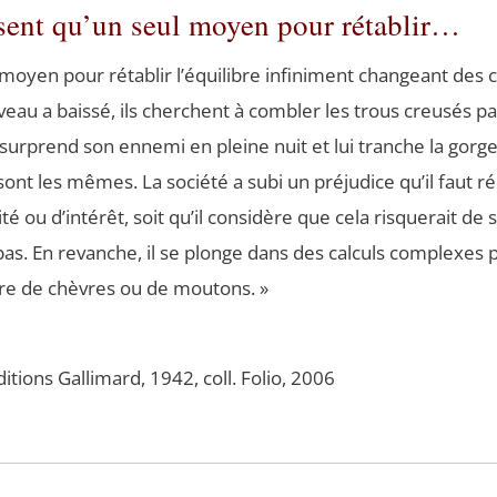
sent qu’un seul moyen pour rétablir…
oyen pour réta­blir l’équilibre infi­ni­ment chan­geant des ci
veau a bais­sé, ils cherchent à com­bler les trous creu­sés p
 sur­prend son enne­mi en pleine nuit et lui tranche la gorg
ont les mêmes. La socié­té a subi un pré­ju­dice qu’il faut ré
li­té ou d’intérêt, soit qu’il consi­dère que cela ris­que­rait de
pas. En revanche, il se plonge dans des cal­culs com­plexe
bre de chèvres ou de moutons. »
i­tions Gal­li­mard, 1942, coll. Folio, 2006