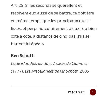
Art. 25. Si les seconds se que­rellent et
résolvent eux aus­si de se battre, ce doit être
en même temps que les prin­ci­paux duel­
listes, et per­pen­di­cu­lai­re­ment à eux ; ou bien
côte à côte, à dis­tance de cinq pas, s’ils se
battent à l’épée. »
Ben Schott
Code irlan­dais du duel, Assises de Clon­mell
(1777),
Les Mis­cel­la­nées de Mr Schott
, 2005
Page 1 sur 1
1