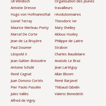
Uli Windisch
Organisation des jeunes
Antoine Dresse
travailleurs
Hugo von Hofmannsthal
révolutionnaires
Lionel Terray
Theodoric Ier
Maurice Merleau-Ponty
Mary Shelley
Marcel De Corte
Aldous Huxley
Jean de La Bruyère
Philippe de Laitre
Paul Doumer
Strabon
Léopold II
Charles Baudelaire
Jean Galtier-Boissière
Anatole Le Braz
Antoine Schülé
Jean Lartéguy
René Cagnat
Allan Bloom
Juan Donoso Cortés
René Barjavel
Pier Paolo Pasolini
Thibaud Gibelin
Jules Vallès
Valerio Benedetti
Alfred de Vigny