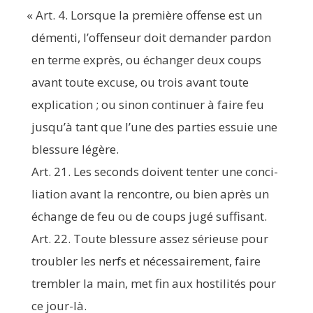
«
Art. 4. Lorsque la pre­mière offense est un
démen­ti, l’offenseur doit deman­der par­don
en terme exprès, ou échan­ger deux coups
avant toute excuse, ou trois avant toute
expli­ca­tion ; ou sinon conti­nuer à faire feu
jusqu’à tant que l’une des par­ties essuie une
bles­sure légère.
Art. 21. Les seconds doivent ten­ter une conci­
lia­tion avant la ren­contre, ou bien après un
échange de feu ou de coups jugé suffisant.
Art. 22. Toute bles­sure assez sérieuse pour
trou­bler les nerfs et néces­sai­re­ment, faire
trem­bler la main, met fin aux hos­ti­li­tés pour
ce jour-là.