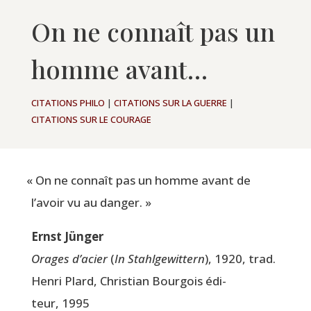
On ne connaît pas un
homme avant…
CITATIONS PHILO
|
CITATIONS SUR LA GUERRE
|
CITATIONS SUR LE COURAGE
«
On ne connaît pas un homme avant de
l’avoir vu au danger. »
Ernst Jün­ger
Orages d’acier
(
In Stahl­ge­wit­tern
), 1920, trad.
Hen­ri Plard, Chris­tian Bour­gois édi­
teur, 1995