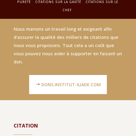
PURETÉ
CITATIONS SUR LA GAIETÉ
CITATIONS SUR LE
CHEF
Nous menons un travail long et exigeant afin
d'assurer la qualité des milliers de citations que
nous vous proposons. Tout cela a un coût que
vous pouvez nous aider à supporter en faisant un
don.
DONS.INSTITUT-ILIADE.COM
CITATION