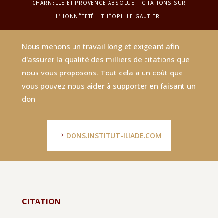
CHARNELLE ET PROVENCE ABSOLUE
CITATIONS SUR
L'HONNÊTETÉ
THÉOPHILE GAUTIER
Nous menons un travail long et exigeant afin
d'assurer la qualité des milliers de citations que
nous vous proposons. Tout cela a un coût que
vous pouvez nous aider à supporter en faisant un
don.
DONS.INSTITUT-ILIADE.COM
CITATION