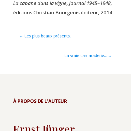
La cabane dans la vigne, Jour­nal 1945 – 1948
,
édi­tions Chris­tian Bour­geois édi­teur, 2014
←
Les plus beaux présents...
La vraie camaraderie...
→
À PROPOS DE L'AUTEUR
Ernst Jünger