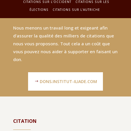
CITATIONS SUR L'OCCIDENT
CITATIONS SUR LES
ÉLECTIONS
CITATIONS SUR L'AUTRICHE
Nous menons un travail long et exigeant afin
d'assurer la qualité des milliers de citations que
nous vous proposons. Tout cela a un coût que
vous pouvez nous aider à supporter en faisant un
don.
DONS.INSTITUT-ILIADE.COM
CITATION