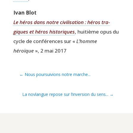
Ivan Blot
Le héros dans notre civi­li­sa­tion : héros tra­
giques et héros his­to­riques
, hui­tième opus du
cycle de confé­rences sur «
L’homme
héroïque
», 2 mai 2017
←
Nous poursuivions notre marche...
La novlangue repose sur l’inversion du sens...
→