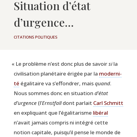
Situation d’état
d’urgence…
CITATIONS POLITIQUES
«
Le pro­blème n’est donc plus de savoir
si
la
civi­li­sa­tion pla­né­taire éri­gée par la
moder­ni­
té
éga­li­taire va s’effondrer, mais
quand
.
Nous sommes donc en situa­tion
d’état
d’urgence
(l’
Ernst­fall
dont par­lait
Carl Schmitt
en expli­quant que l’égalitarisme
libé­ral
n’avait jamais com­pris ni inté­gré cette
notion capi­tale, puisqu’il pense le monde de