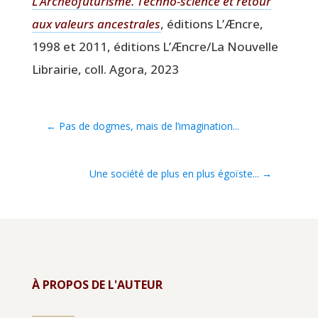
L’Archéofuturisme. Tech­no-science et retour
aux valeurs ances­trales
, édi­tions L’Æncre,
1998 et 2011, édi­tions L’Æncre/La Nou­velle
Librai­rie, coll. Ago­ra, 2023
←
Pas de dogmes, mais de l’imagination...
Une société de plus en plus égoïste...
→
À PROPOS DE L'AUTEUR