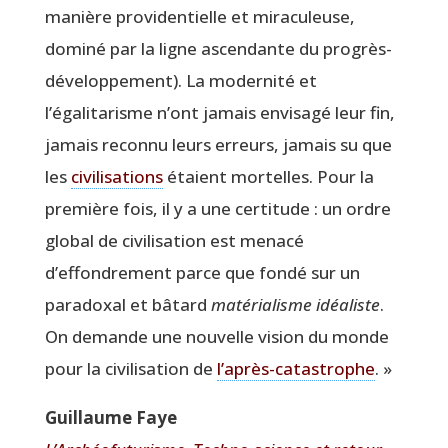
manière pro­vi­den­tielle et mira­cu­leuse,
domi­né par la ligne ascen­dante du pro­grès-
déve­lop­pe­ment). La moder­ni­té et
l’égalitarisme n’ont jamais envi­sa­gé leur fin,
jamais recon­nu leurs erreurs, jamais su que
les
civi­li­sa­tions
étaient mor­telles. Pour la
pre­mière fois, il y a une cer­ti­tude : un ordre
glo­bal de civi­li­sa­tion est mena­cé
d’effondrement parce que fon­dé sur un
para­doxal et bâtard
maté­ria­lisme idéa­liste
.
On demande une nou­velle vision du monde
pour la civi­li­sa­tion de
l’après-catastrophe
. »
Guillaume Faye