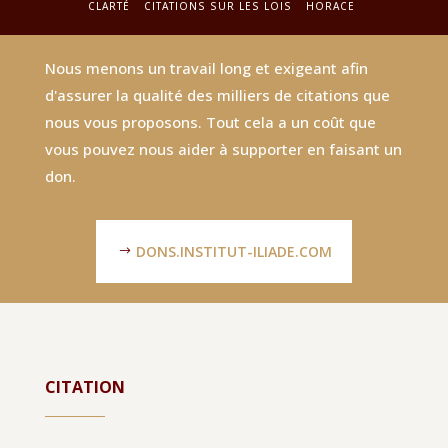
CLARTÉ
CITATIONS SUR LES LOIS
HORACE
Nous menons un travail long et exigeant afin
d'assurer la qualité des milliers de citations que
nous vous proposons. Tout cela a un coût que
vous pouvez nous aider à supporter en faisant un
don.
DONS.INSTITUT-ILIADE.COM
CITATION