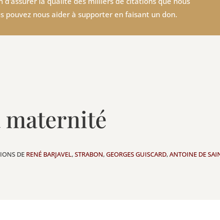
 d'assurer la qualité des milliers de citations que nous
s pouvez nous aider à supporter en faisant un don.
a maternité
TIONS DE
RENÉ BARJAVEL
,
STRABON
,
GEORGES GUISCARD
,
ANTOINE DE SAI