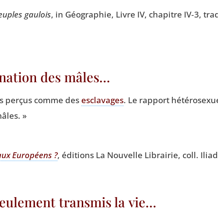
euples gau­lois
, in Géo­gra­phie, Livre IV, cha­pitre IV‑3, tr
ination des mâles…
fois per­çus comme des
escla­vages
. Le rap­port hété­ro­sexu
âles. »
 aux Euro­péens ?
, édi­tions La Nou­velle Librai­rie, coll. Ili
seulement transmis la vie…