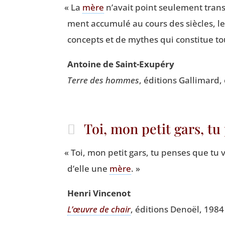
«
La
mère
n’avait point seule­ment trans
ment accu­mu­lé au cours des siècles, le 
concepts et de mythes qui consti­tue to
Antoine de Saint-Exupéry
Terre des hommes
, édi­tions Gal­li­mard
Toi, mon petit gars, t
«
Toi, mon petit gars, tu penses que tu 
d’elle une
mère
. »
Hen­ri Vincenot
L’œuvre de chair
, édi­tions Denoël, 1984