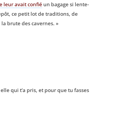
e leur avait confié
un bagage si len­te­
t, ce petit lot de tra­di­tions, de
 la brute des cavernes. »
elle qui t’a pris, et pour que tu fasses