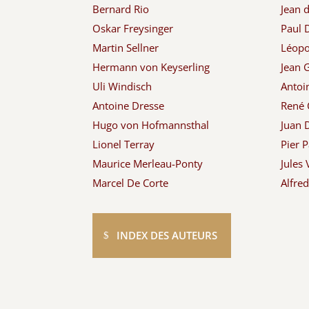
Bernard Rio
Jean 
Oskar Freysinger
Paul
Martin Sellner
Léopol
Hermann von Keyserling
Jean G
Uli Windisch
Antoi
Antoine Dresse
René 
Hugo von Hofmannsthal
Juan 
Lionel Terray
Pier P
Maurice Merleau-Ponty
Jules 
Marcel De Corte
Alfre
INDEX DES AUTEURS