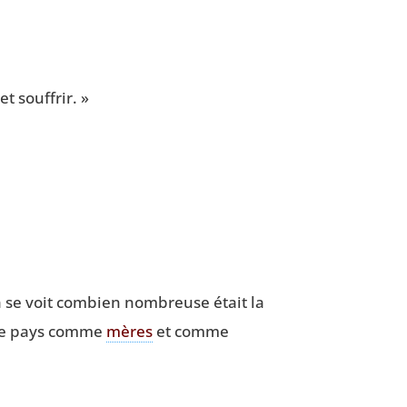
et souffrir. »
là se voit com­bien nom­breuse était la
e pays comme
mères
et comme