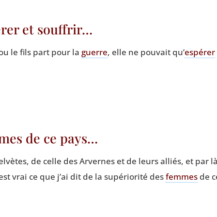
rer et souffrir…
 le fils part pour la
guerre
, elle ne pou­vait qu’
espé­rer
mmes de ce pays…
el­vètes, de celle des Arvernes et de leurs alliés, et par 
est vrai ce que j’ai dit de la supé­rio­ri­té des
femmes
de c