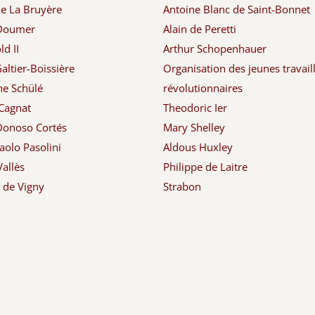
de La Bruyère
Antoine Blanc de Saint-Bonnet
 Doumer
Alain de Peretti
d II
Arthur Schopenhauer
altier-Boissière
Organisation des jeunes travail
ne Schülé
révolutionnaires
Cagnat
Theodoric Ier
Donoso Cortés
Mary Shelley
aolo Pasolini
Aldous Huxley
Vallès
Philippe de Laitre
d de Vigny
Strabon