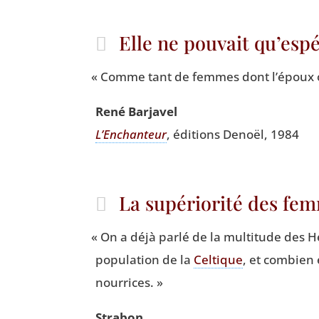
Elle ne pouvait qu’espé
«
Comme tant de femmes dont l’é­poux ou
René Bar­ja­vel
L’En­chan­teur
, édi­tions Denoël, 1984
La supériorité des fe
«
On a déjà par­lé de la mul­ti­tude des H
popu­la­tion de la
Cel­tique
, et com­bien 
nourrices. »
Stra­bon