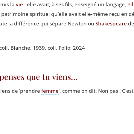
­mis la
vie
: elle avait, à ses fils, ensei­gné un lan­gage,
ell
patri­moine spi­ri­tuel qu’elle avait elle-même reçu en dépô
ute la dif­fé­rence qui sépare New­ton ou
Sha­kes­peare
de
, coll. Blanche, 1939, coll. Folio, 2024
u penses que tu viens…
viens de
‘
prendre
femme
’, comme on dit. Non pas ! C’est 