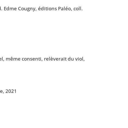
ad. Edme Cou­gny, édi­tions Paléo, coll.
el, même consen­ti, relè­ve­rait du viol,
ade, 2021