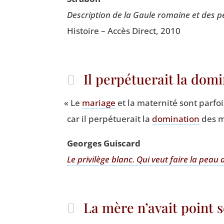
Des­crip­tion de la Gaule romaine et des p
His­toire – Accès Direct, 2010
Il perpétuerait la dom
«
Le
mariage
et la mater­ni­té sont par­
car il per­pé­tue­rait la
domi­na­tion
des m
Georges Guis­card
Le pri­vi­lège blanc. Qui veut faire la peau
La mère n’avait point 