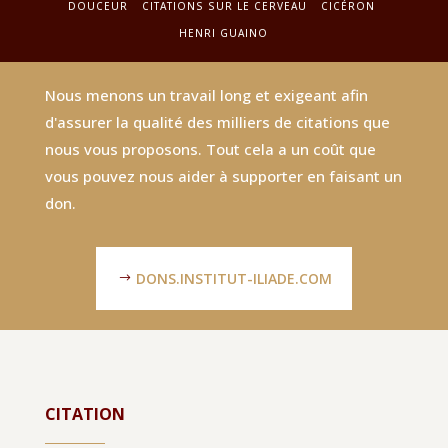
DOUCEUR
CITATIONS SUR LE CERVEAU
CICÉRON
HENRI GUAINO
Nous menons un travail long et exigeant afin
d'assurer la qualité des milliers de citations que
nous vous proposons. Tout cela a un coût que
vous pouvez nous aider à supporter en faisant un
don.
DONS.INSTITUT-ILIADE.COM
CITATION