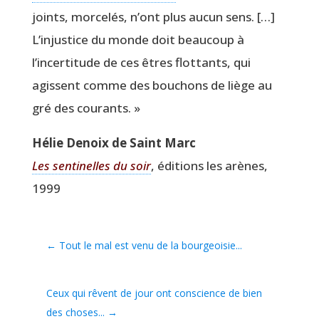
joints, mor­ce­lés, n’ont plus aucun sens. […]
L’injustice du monde doit beau­coup à
l’incertitude de ces êtres flot­tants, qui
agissent comme des bou­chons de liège au
gré des courants. »
Hélie Denoix de Saint Marc
Les sen­ti­nelles du soir
, édi­tions les arènes,
1999
←
Tout le mal est venu de la bourgeoisie...
Ceux qui rêvent de jour ont conscience de bien
des choses...
→