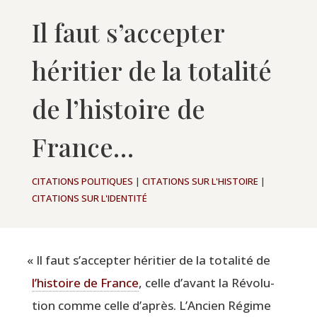
Il faut s’accepter
héritier de la totalité
de l’histoire de
France…
CITATIONS POLITIQUES
|
CITATIONS SUR L'HISTOIRE
|
CITATIONS SUR L'IDENTITÉ
«
Il faut s’ac­cep­ter héri­tier de la tota­li­té de
l’his­toire de France
, celle d’a­vant la Révo­lu­
tion comme celle d’a­près. L’An­cien Régime