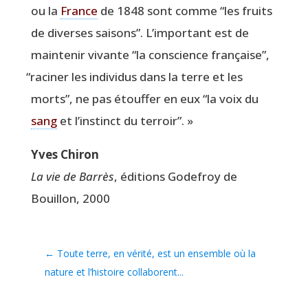
ou la
France
de 1848 sont comme
“
les fruits
de diverses sai­sons”. L’im­por­tant est de
main­te­nir vivante
“
la conscience fran­çaise”,
“
raci­ner les indi­vi­dus dans la terre et les
morts”, ne pas étouf­fer en eux
“
la voix du
sang
et l’ins­tinct du terroir”. »
Yves Chi­ron
La vie de Bar­rès
, édi­tions Gode­froy de
Bouillon, 2000
←
Toute terre, en vérité, est un ensemble où la
nature et l’histoire collaborent...