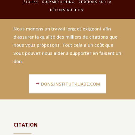
ÉTOILES
RUDYARD KIPLING
CITATIONS SUR LA
DÉCONSTRUCTION
Nous menons un travail long et exigeant afin
d'assurer la qualité des milliers de citations que
nous vous proposons. Tout cela a un coût que
vous pouvez nous aider à supporter en faisant un
don.
DONS.INSTITUT-ILIADE.COM
CITATION