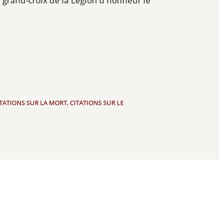
de grand-croix de la Légion d'honneur le
ITATIONS SUR LA MORT
,
CITATIONS SUR LE