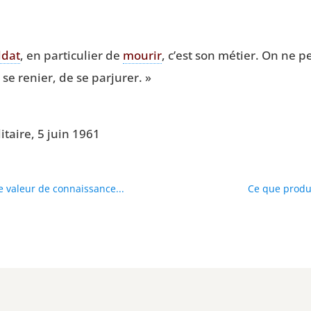
l­dat
, en par­ti­cu­lier de
mou­rir
, c’est son métier. On ne p
 se renier, de se parjurer. »
i­taire, 5 juin 1961
e valeur de connaissance...
Ce que produi