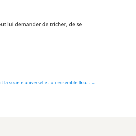
eut lui deman­der de tri­cher, de se
t la société universelle : un ensemble flou...
→