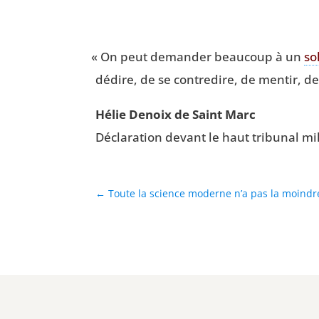
«
On peut deman­der beau­coup à un
so
dédire, de se contre­dire, de men­tir, de
Hélie Denoix de Saint Marc
Décla­ra­tion devant le haut tri­bu­nal mil
←
Toute la science moderne n’a pas la moindr