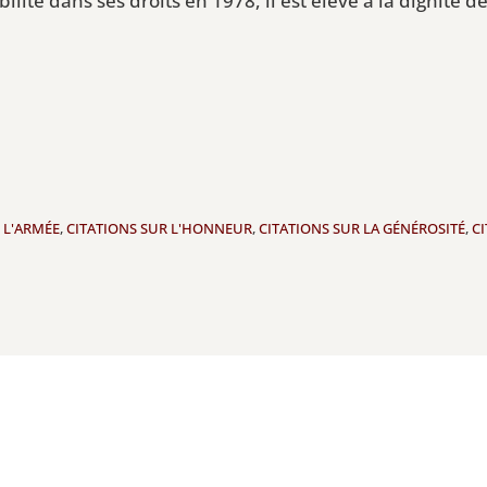
ilité dans ses droits en 1978, il est élevé à la dignité 
 L'ARMÉE
,
CITATIONS SUR L'HONNEUR
,
CITATIONS SUR LA GÉNÉROSITÉ
,
C