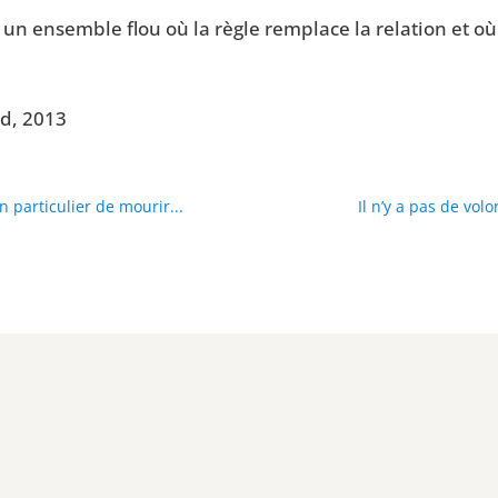
 un ensemble flou où la règle rem­place la rela­tion et o
ard, 2013
particulier de mourir...
Il n’y a pas de vol