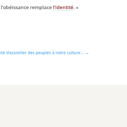
ù l’obéissance rem­place
l’identité
. »
onté d’assimiler des peuples à notre culture...
→