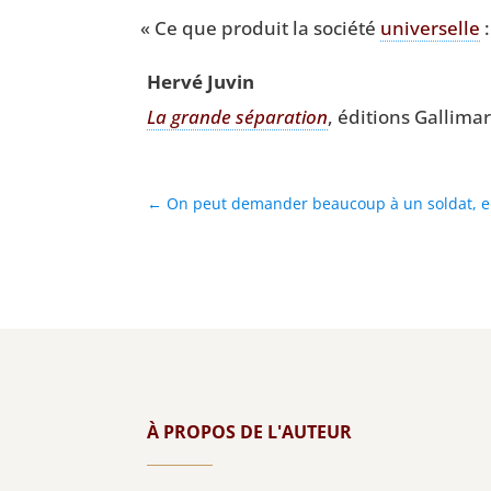
«
Ce que pro­duit la socié­té
uni­ver­selle
:
Her­vé Juvin
La grande sépa­ra­tion
, édi­tions Gal­li­m
←
On peut demander beaucoup à un soldat, en 
À PROPOS DE L'AUTEUR