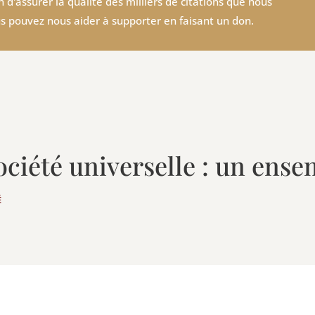
 d'assurer la qualité des milliers de citations que nous
s pouvez nous aider à supporter en faisant un don.
ociété universelle : un ens
É