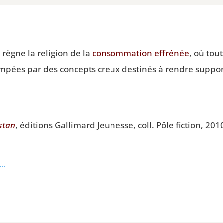
règne la reli­gion de la
consom­ma­tion effré­née
, où tout
rom­pées par des concepts creux des­ti­nés à rendre sup­por
s­tan
, édi­tions Gal­li­mard Jeu­nesse, coll. Pôle fic­tion, 201
..