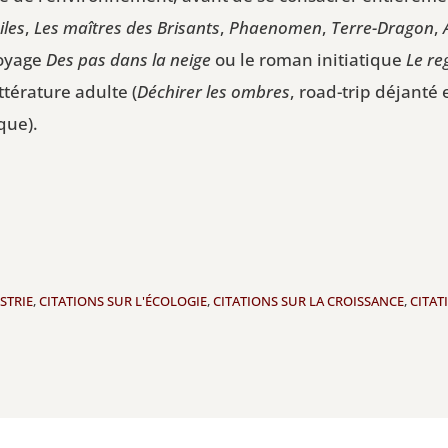
iles
,
Les maîtres des Brisants
,
Phaenomen
,
Terre-Dragon
,
voyage
Des pas dans la neige
ou le roman initiatique
Le re
térature adulte (
Déchirer les ombres
, road-trip déjanté
que).
STRIE
,
CITATIONS SUR L'ÉCOLOGIE
,
CITATIONS SUR LA CROISSANCE
,
CITAT