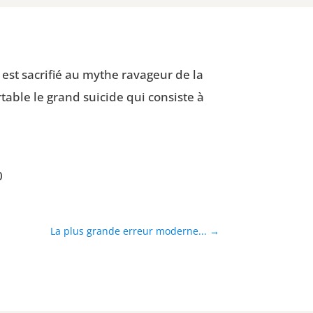
 est sacri­fié au mythe rava­geur de la
­table le grand sui­cide qui consiste à
0
La plus grande erreur moderne...
→