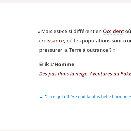
«
Mais est-ce si dif­fé­rent en
Occi­dent
où 
crois­sance
, où les popu­la­tions sont t
pres­su­rer la Terre à outrance ? »
Erik L’Homme
Des pas dans la neige. Aven­tures au Paki
←
De ce qui diffère naît la plus belle harmonie.