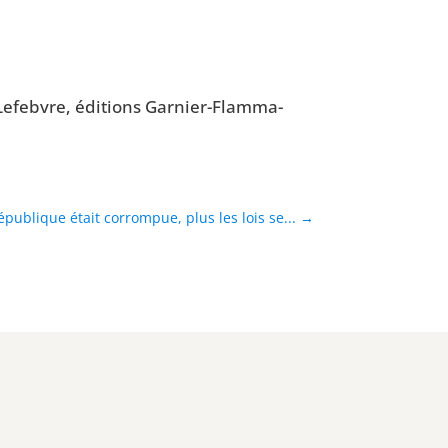
Lefebvre, édi­tions Gar­nier-Flam­ma­
épublique était corrompue, plus les lois se...
→