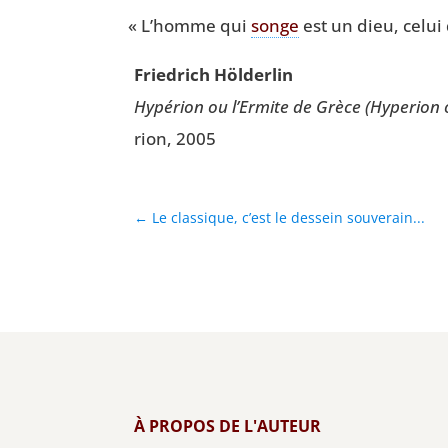
«
L’homme qui
songe
est un dieu, celui
Frie­drich Hölderlin
Hypé­rion ou l’Er­mite de Grèce (Hyper­ion 
rion, 2005
←
Le classique, c’est le dessein souverain...
À PROPOS DE L'AUTEUR