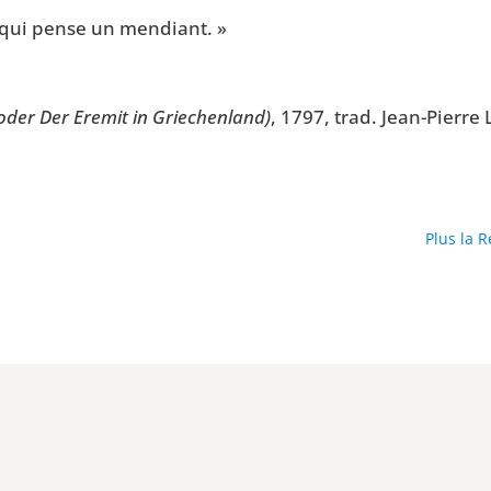
 qui pense un mendiant. »
oder Der Ere­mit in Grie­chen­land)
, 1797, trad. Jean-Pierre 
Plus la R