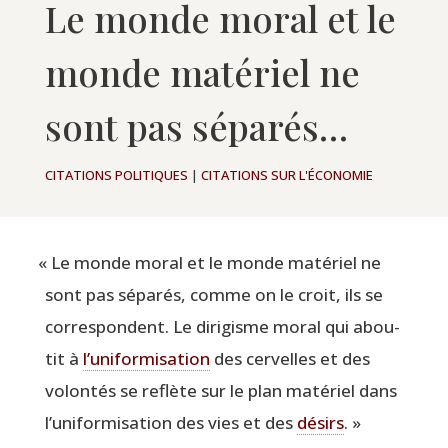
Le monde moral et le
monde matériel ne
sont pas séparés…
CITATIONS POLITIQUES
|
CITATIONS SUR L'ÉCONOMIE
«
Le monde moral et le monde maté­riel ne
sont pas sépa­rés, comme on le croit, ils se
cor­res­pondent. Le diri­gisme moral qui abou­
tit à
l’u­ni­for­mi­sa­tion
des cer­velles et des
volon­tés se reflète sur le plan maté­riel dans
l’u­ni­for­mi­sa­tion des vies et des
dési­rs
. »