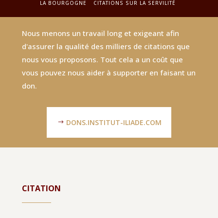
LA BOURGOGNE
CITATIONS SUR LA SERVILITÉ
Nous menons un travail long et exigeant afin
d'assurer la qualité des milliers de citations que
nous vous proposons. Tout cela a un coût que
vous pouvez nous aider à supporter en faisant un
don.
DONS.INSTITUT-ILIADE.COM
CITATION