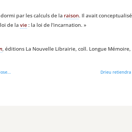
ndor­mi par les cal­culs de la
rai­son
. Il avait concep­tua­li
loi de la
vie
: la loi de l’incarnation. »
on
, édi­tions La Nou­velle Librai­rie, coll. Longue Mémoire
ose...
Drieu retiendra 