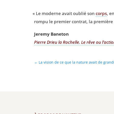
«
Le moderne avait oublié son
corps
, e
rom­pu le pre­mier contrat, la pre­mière 
Jere­my Baneton
Pierre Drieu la Rochelle.
Le rêve ou l’acti
←
La vision de ce que la nature avait de grandi