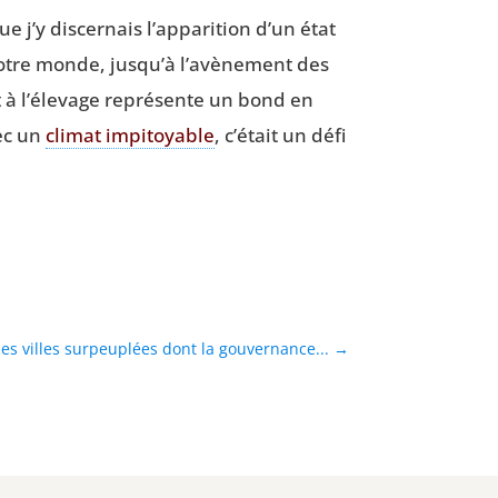
e j’y dis­cer­nais l’apparition d’un état
r notre monde, jusqu’à l’avènement des
t à l’élevage repré­sente un bond en
vec un
cli­mat impi­toyable
, c’était un défi
es villes surpeuplées dont la gouvernance...
→