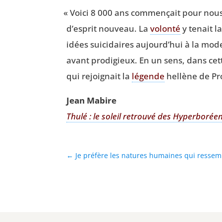
«
Voi­ci 8 000 ans com­men­çait pour nous l
d’esprit nou­veau. La
volon­té
y tenait l
idées sui­ci­daires aujourd’hui à la mode
avant pro­di­gieux. En un sens, dans ce
qui rejoi­gnait la
légende
hel­lène de Pr
Jean Mabire
Thu­lé : le soleil retrou­vé des Hyper­bo­rée
←
Je préfère les natures humaines qui ressemb