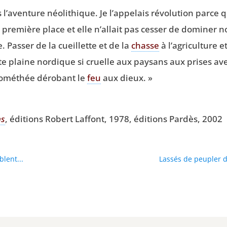
’aventure néo­li­thique. Je l’appelais révo­lu­tion parce qu
a pre­mière place et elle n’allait pas ces­ser de domi­ne
. Pas­ser de la cueillette et de la
chasse
à l’agriculture e
tte plaine nor­dique si cruelle aux pay­sans aux prises a
o­mé­thée déro­bant le
feu
aux dieux. »
ns
, édi­tions Robert Laf­font, 1978, édi­tions Par­dès, 2002
lent...
Lassés de peupler d