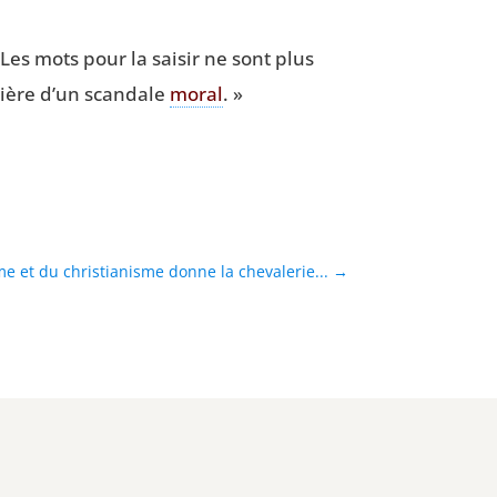
 Les mots pour la sai­sir ne sont plus
nière d’un scan­dale
moral
. »
sme et du christianisme donne la chevalerie...
→