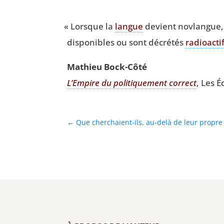
«
Lorsque la
langue
devient nov­langue, c
dis­po­nibles ou sont décré­tés
radio­ac­ti
Mathieu Bock-Côté
L’Em­pire du poli­ti­que­ment cor­rect
, Les É
←
Que cherchaient-ils, au-delà de leur propre 