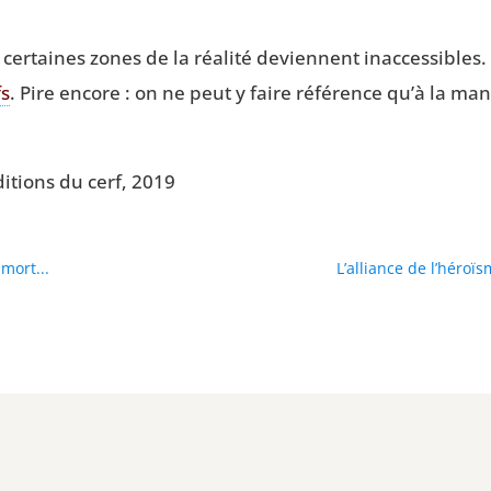
er­taines zones de la réa­li­té deviennent inac­ces­sibles.
fs
. Pire encore : on ne peut y faire réfé­rence qu’à la ma
di­tions du cerf, 2019
mort...
L’alliance de l’héroï