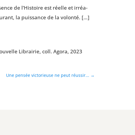
sence de l’Histoire est réelle et irréa­
rant, la puis­sance de la volon­té. […]
u­velle Librai­rie, coll. Ago­ra, 2023
Une pensée victorieuse ne peut réussir...
→