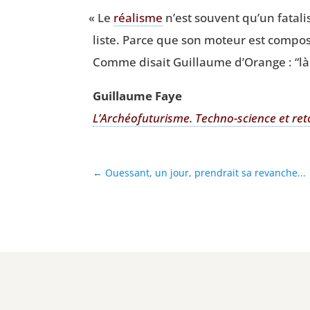
«
Le
réa­lisme
n’est sou­vent qu’un fata­l
liste. Parce que son moteur est com­po­s
Comme disait Guillaume d’Orange :
“
là
Guillaume Faye
L’Archéofuturisme. Tech­no-science et ret
←
Ouessant, un jour, prendrait sa revanche...