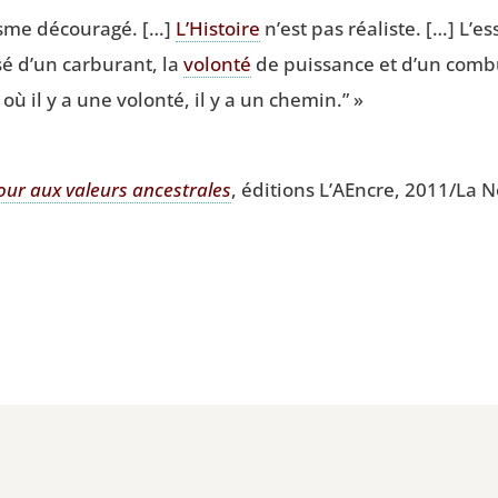
isme décou­ra­gé. […]
L’Histoire
n’est pas réa­liste. […] L’es
é d’un car­bu­rant, la
volon­té
de puis­sance et d’un com­bu­
 où il y a une volon­té, il y a un chemin.” »
our aux valeurs ances­trales
, édi­tions L’AEncre, 2011/La No