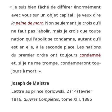
«
Je suis bien fâché de dif­fé­rer énor­mé­ment
avec vous sur un objet capi­tal : je veux dire
la
peine de mort
. Non seule­ment je crois qu’il
ne faut pas l’a­bo­lir, mais je crois que toute
nation qui l’a­bo­lit se condamne, autant qu’il
est en elle, à la seconde place. Les nations
du pre­mier ordre ont tou­jours
condam­né
et, si je ne me trompe, condam­ne­ront tou­
jours à mort. ».
Joseph de Maistre
Lettre au prince Kor­lows­ki, 2 (14) février
1816,
Œuvres Com­plètes
, tome XIII, 1886