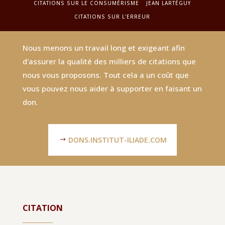
CITATIONS SUR LE CONSUMÉRISME
JEAN LARTÉGUY
CITATIONS SUR L'ERREUR
Nous menons un travail long et exigeant afin
d'assurer la qualité des milliers de citations que
nous vous proposons. Tout cela a un coût que
vous pouvez nous aider à supporter en faisant un
don.
DONS.INSTITUT-ILIADE.COM
CITATION