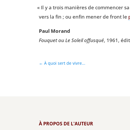
«
Il y a trois manières de com­men­cer s
vers la fin ; ou enfin mener de front le
Paul Morand
Fou­quet ou Le Soleil offus­qué
, 1961, édi­
←
À quoi sert de vivre...
À PROPOS DE L'AUTEUR