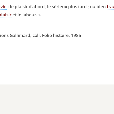
a
vie
: le plai­sir d’abord, le sérieux plus tard ; ou bien
tra­
plai­sir
et le labeur. »
tions Gal­li­mard, coll. Folio his­toire, 1985