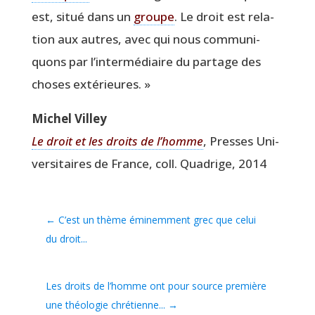
est, situé dans un
groupe
. Le droit est rela­
tion aux autres, avec qui nous com­mu­ni­
quons par l’intermédiaire du par­tage des
choses extérieures. »
Michel Vil­ley
Le droit et les droits de l’homme
, Presses Uni­
ver­si­taires de France, coll. Qua­drige, 2014
←
C’est un thème éminemment grec que celui
du droit...
Les droits de l’homme ont pour source première
une théologie chrétienne...
→