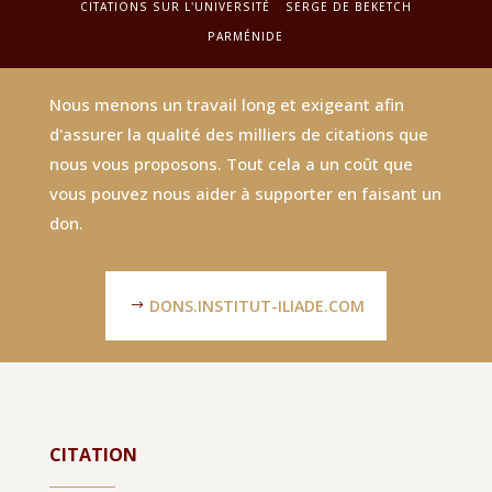
CITATIONS SUR L'UNIVERSITÉ
SERGE DE BEKETCH
PARMÉNIDE
Nous menons un travail long et exigeant afin
d'assurer la qualité des milliers de citations que
nous vous proposons. Tout cela a un coût que
vous pouvez nous aider à supporter en faisant un
don.
DONS.INSTITUT-ILIADE.COM
CITATION