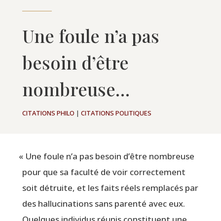
Une foule n’a pas
besoin d’être
nombreuse…
CITATIONS PHILO
|
CITATIONS POLITIQUES
«
Une foule n’a pas besoin d’être nom­breuse
pour que sa facul­té de voir cor­rec­te­ment
soit détruite, et les faits réels rem­pla­cés par
des hal­lu­ci­na­tions sans paren­té avec eux.
Quelques indi­vi­dus réunis consti­tuent une