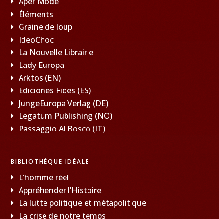
Aper Mode
Éléments
Graine de loup
IdeoChoc
La Nouvelle Librairie
Lady Europa
Arktos (EN)
Ediciones Fides (ES)
JungeEuropa Verlag (DE)
Legatum Publishing (NO)
Passaggio Al Bosco (IT)
BIBLIOTHÈQUE IDÉALE
L’homme réel
Appréhender l’Histoire
La lutte politique et métapolitique
La crise de notre temps