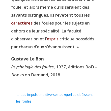
foule, et alors même qu’ils seraient des
savants dis­tin­gués, ils revêtent tous les
carac­tères
des foules pour les sujets en
dehors de leur spé­cia­li­té. La facul­té
d’observation et l’
esprit
cri­tique pos­sé­dés
par cha­cun d’eux s’évanouissent. »
Gus­tave Le Bon
Psy­cho­lo­gie des foules
, 1937, édi­tions BoD –
Books on Demand, 2018
←
Les impulsions diverses auxquelles obéissent
les foules