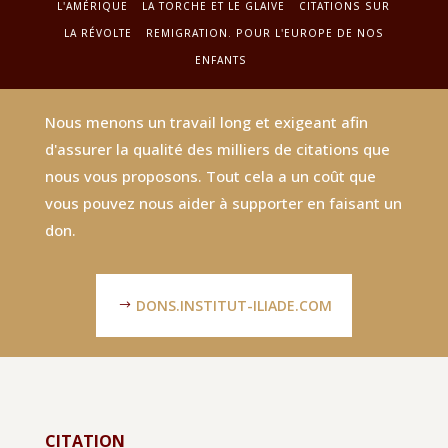
L'AMÉRIQUE
LA TORCHE ET LE GLAIVE
CITATIONS SUR
LA RÉVOLTE
REMIGRATION. POUR L'EUROPE DE NOS
ENFANTS
Nous menons un travail long et exigeant afin
d'assurer la qualité des milliers de citations que
nous vous proposons. Tout cela a un coût que
vous pouvez nous aider à supporter en faisant un
don.
DONS.INSTITUT-ILIADE.COM
CITATION