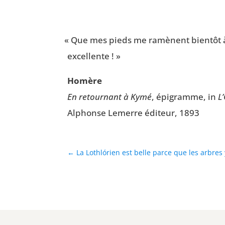
«
Que mes pieds me ramènent bien­tôt à 
excellente ! »
Homère
En retour­nant à Kymé
, épi­gramme, in
L
Alphonse Lemerre édi­teur, 1893
←
La Lothlórien est belle parce que les arbres 