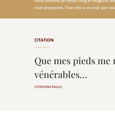
Nous menons un travail long et exigeant afin
vous proposons. Tout cela a un coût que vou
CITATION
Que mes pieds me 
vénérables…
CITATIONS PHILO