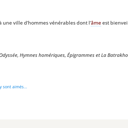
une ville d’hommes véné­rables dont l’
âme
est bien­vei
’Odyssée, Hymnes homé­riques, Épi­grammes et La Batra­kho
y sont aimés...