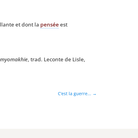
llante et dont la
pen­sée
est
­myo­ma­khie
, trad. Leconte de Lisle,
C’est la guerre...
→