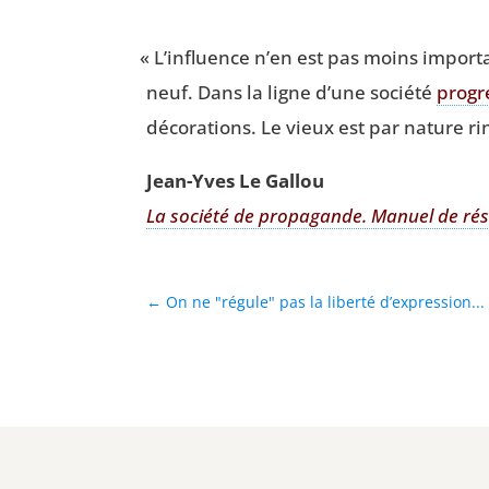
«
L’influence n’en est pas moins impor­ta
neuf. Dans la ligne d’une socié­té
pro­gr
déco­ra­tions. Le vieux est par nature r
Jean-Yves Le Gallou
La socié­té de pro­pa­gande.
Manuel de rési
←
On ne "régule" pas la liberté d’expression...