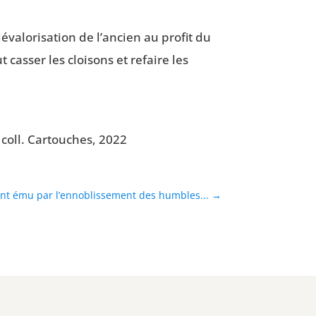
a­lo­ri­sa­tion de l’ancien au pro­fit du
cas­ser les cloi­sons et refaire les
, coll. Car­touches, 2022
ment ému par l’ennoblissement des humbles...
→