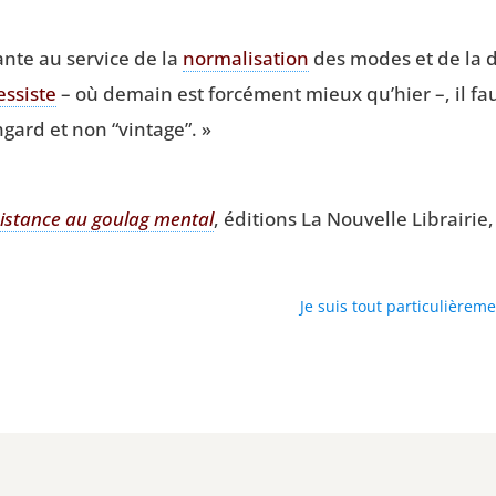
nte au ser­vice de la
nor­ma­li­sa­tion
des modes et de la dév
es­siste
– où demain est for­cé­ment mieux qu’hier –, il faut 
in­gard et non
“
vin­tage”. »
s­tance au gou­lag men­tal
, édi­tions La Nou­velle Librai­rie
Je suis tout particulière