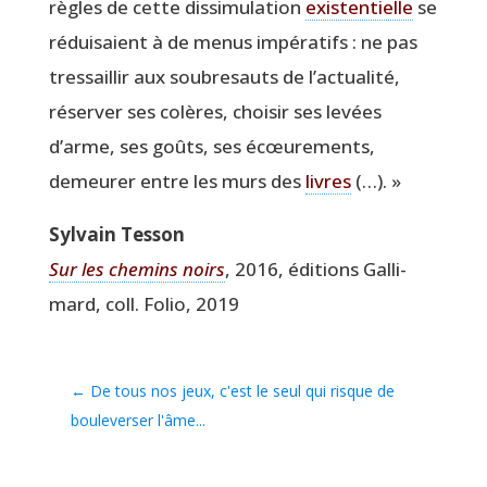
règles de cette dis­si­mu­la­tion
exis­ten­tielle
se
rédui­saient à de menus impé­ra­tifs : ne pas
tres­saillir aux sou­bre­sauts de l’ac­tua­li­té,
réser­ver ses colères, choi­sir ses levées
d’arme, ses goûts, ses écœu­re­ments,
demeu­rer entre les murs des
livres
(…). »
Syl­vain Tesson
Sur les che­mins noirs
, 2016, édi­tions Gal­li­
mard, coll. Folio, 2019
←
De tous nos jeux, c'est le seul qui risque de
bouleverser l'âme...