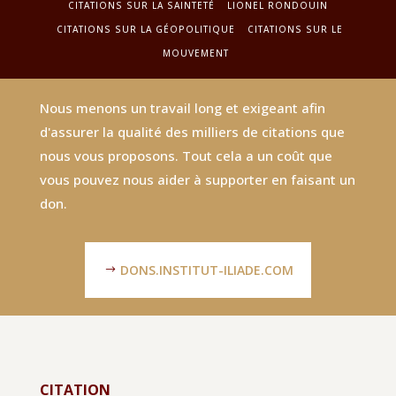
CITATIONS SUR LA SAINTETÉ
LIONEL RONDOUIN
CITATIONS SUR LA GÉOPOLITIQUE
CITATIONS SUR LE
MOUVEMENT
Nous menons un travail long et exigeant afin
d'assurer la qualité des milliers de citations que
nous vous proposons. Tout cela a un coût que
vous pouvez nous aider à supporter en faisant un
don.
DONS.INSTITUT-ILIADE.COM
CITATION