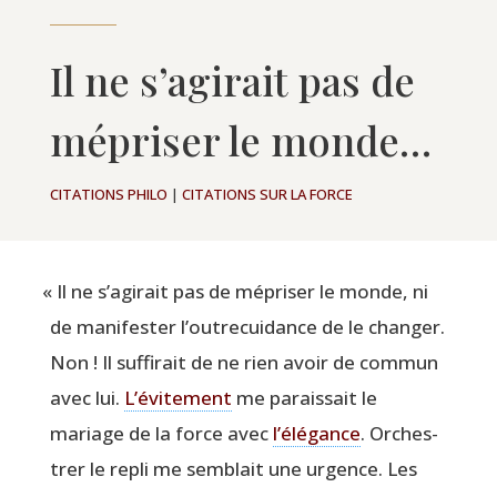
Il ne s’agirait pas de
mépriser le monde…
CITATIONS PHILO
|
CITATIONS SUR LA FORCE
«
Il ne s’a­gi­rait pas de mépri­ser le monde, ni
de mani­fes­ter l’ou­tre­cui­dance de le chan­ger.
Non ! Il suf­fi­rait de ne rien avoir de com­mun
avec lui.
L’é­vi­te­ment
me parais­sait le
mariage de la force avec
l’é­lé­gance
. Orches­
trer le repli me sem­blait une urgence. Les