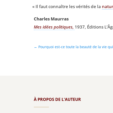
«
Il faut connaître les véri­tés de la
natu
Charles Maur­ras
Mes idées poli­tiques,
1937, Édi­tions L’Â
←
Pourquoi est-ce toute la beauté de la vie qui 
À PROPOS DE L'AUTEUR