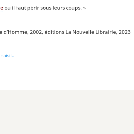
re
ou il faut périr sous leurs coups. »
ge d’Homme, 2002, édi­tions La Nou­velle Librai­rie, 2023
saisit...