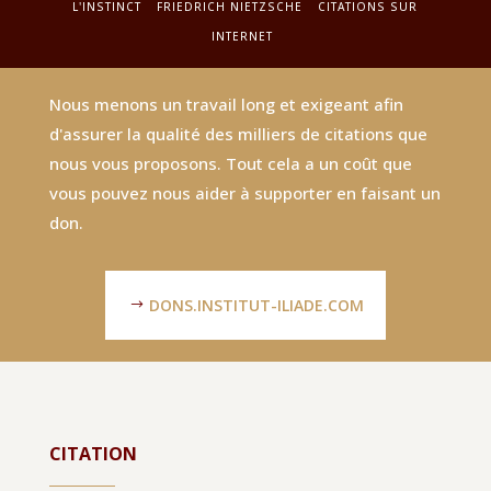
L'INSTINCT
FRIEDRICH NIETZSCHE
CITATIONS SUR
INTERNET
Nous menons un travail long et exigeant afin
d'assurer la qualité des milliers de citations que
nous vous proposons. Tout cela a un coût que
vous pouvez nous aider à supporter en faisant un
don.
DONS.INSTITUT-ILIADE.COM
CITATION