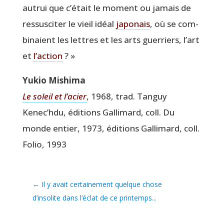
autrui que c’était le moment ou jamais de
res­sus­ci­ter le vieil idéal
japo­nais
, où se com­
bi­naient les lettres et les arts guer­riers, l’art
et
l’action
? »
Yukio Mishi­ma
Le soleil et l’a­cier
, 1968, trad. Tan­guy
Kenec’hdu, édi­tions Gal­li­mard, coll. Du
monde entier, 1973, édi­tions Gal­li­mard, coll.
Folio, 1993
←
Il y avait certainement quelque chose
d’insolite dans l’éclat de ce printemps...