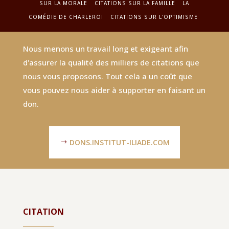
SUR LA MORALE
CITATIONS SUR LA FAMILLE
LA
COMÉDIE DE CHARLEROI
CITATIONS SUR L'OPTIMISME
Nous menons un travail long et exigeant afin
d'assurer la qualité des milliers de citations que
nous vous proposons. Tout cela a un coût que
vous pouvez nous aider à supporter en faisant un
don.
DONS.INSTITUT-ILIADE.COM
CITATION