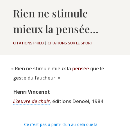
Rien ne stimule
mieux la pensée…
CITATIONS PHILO
|
CITATIONS SUR LE SPORT
«
Rien ne sti­mule mieux la
pen­sée
que le
geste du faucheur. »
Hen­ri Vincenot
L’œuvre de chair
, édi­tions Denoël, 1984
←
Ce n’est pas à partir d’un au-delà que la