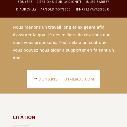
BRUYÈRE
CITATIONS SUR LA DIGNITÉ
JULES BARBEY
D’AUREVILLY
ARNOLD TOYNBEE
HENRI LEVAVASSEUR
Nous menons un travail long et exigeant afin
d'assurer la qualité des milliers de citations que
nous vous proposons. Tout cela a un coût que
vous pouvez nous aider à supporter en faisant un
don.
DONS.INSTITUT-ILIADE.COM
CITATION