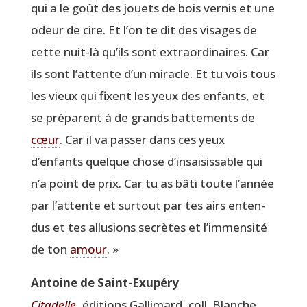
qui a le goût des jouets de bois ver­nis et une
odeur de cire. Et l’on te dit des visages de
cette nuit-là qu’ils sont extra­or­di­naires. Car
ils sont l’attente d’un miracle. Et tu vois tous
les vieux qui fixent les yeux des enfants, et
se pré­parent à de grands bat­te­ments de
cœur
. Car il va pas­ser dans ces yeux
d’enfants quelque chose d’insaisissable qui
n’a point de prix. Car tu as bâti toute l’année
par l’attente et sur­tout par tes airs enten­
dus et tes allu­sions secrètes et l’immensité
de ton
amour
. »
Antoine de Saint-Exupéry
Cita­delle
, édi­tions Gal­li­mard, coll. Blanche,