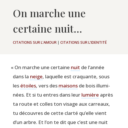
On marche une
certaine nuit…
CITATIONS SUR L'AMOUR
|
CITATIONS SUR L'IDENTITÉ
«
On marche une cer­taine
nuit
de l’année
dans la
neige
, laquelle est cra­quante, sous
les
étoiles
, vers des
mai­sons
de bois illu­mi­
nées. Et si tu entres dans leur
lumière
après
ta route et colles ton visage aux car­reaux,
tu découvres de cette clar­té qu’elle vient
d’un arbre. Et l’on te dit que c’est une nuit