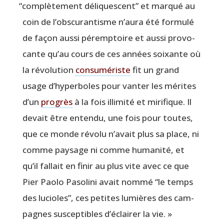
“
com­plè­te­ment déli­ques­cent” et mar­qué au
coin de l’obs­cu­ran­tisme n’au­ra été for­mu­lé
de façon aus­si péremp­toire et aus­si pro­vo­
cante qu’au cours de ces années soixante où
la révo­lu­tion
consu­mé­riste
fit un grand
usage d’hy­per­boles pour van­ter les mérites
d’un
pro­grès
à la fois illi­mi­té et miri­fique. Il
devait être enten­du, une fois pour toutes,
que ce monde révo­lu n’a­vait plus sa place, ni
comme pay­sage ni comme huma­ni­té, et
qu’il fal­lait en finir au plus vite avec ce que
Pier Pao­lo Paso­li­ni avait nom­mé
“
le temps
des lucioles”, ces petites lumières des cam­
pagnes sus­cep­tibles d’é­clai­rer la vie. »