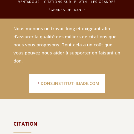
VENTADOUR
CITATIONS SUR LE LATIN
LES GRANDES
LÉGENDES DE FRANCE
Nous menons un travail long et exigeant afin
d'assurer la qualité des milliers de citations que
nous vous proposons. Tout cela a un coût que
vous pouvez nous aider à supporter en faisant un
don.
DONS.INSTITUT-ILIADE.COM
CITATION