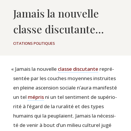
Jamais la nouvelle
classe discutante…
CITATIONS POLITIQUES
«
Jamais la nou­velle
classe dis­cu­tante
repré­
sen­tée par les couches moyennes ins­truites
en pleine ascen­sion sociale n’au­ra mani­fes­té
un tel
mépris
ni un tel sen­ti­ment de supé­rio­
ri­té à l’é­gard de la rura­li­té et des types
humains qui la peu­plaient. Jamais la néces­si­
té de venir à bout d’un milieu cultu­rel jugé