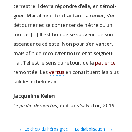
ter­restre il devra répondre d’elle, en témoi­
gner. Mais il peut tout autant la renier, s’en
détour­ner et se conten­ter de n’être qu’un
mor­tel […] Il est bon de se sou­ve­nir de son
ascen­dance céleste. Non pour s’en van­ter,
mais afin de recou­vrer notre état sei­gneu­
rial. Tel est le sens du retour, de la
patience
remon­tée. Les
ver­tus
en consti­tuent les plus
solides échelons. »
Jac­que­line Kelen
Le jar­din des ver­tus
, édi­tions Sal­va­tor, 2019
←
Le choix du héros grec...
La diabolisation...
→