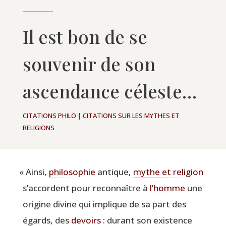
Il est bon de se
souvenir de son
ascendance céleste…
CITATIONS PHILO
|
CITATIONS SUR LES MYTHES ET
RELIGIONS
«
Ain­si,
phi­lo­so­phie
antique,
mythe et reli­gion
s’accordent pour recon­naître à
l’homme
une
ori­gine divine qui implique de sa part des
égards, des
devoirs
: durant son exis­tence