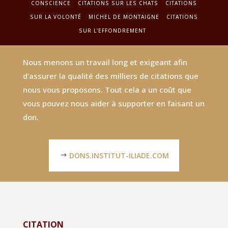
CONSCIENCE
CITATIONS SUR LES CHATS
CITATIONS
SUR LA VOLONTÉ
MICHEL DE MONTAIGNE
CITATIONS
SUR L'EFFONDREMENT
Nous menons un travail long et exigeant afin
d'assurer la qualité des milliers de citations que
nous vous proposons. Tout cela a un coût que
vous pouvez nous aider à supporter en faisant un
don.
DONS.INSTITUT-ILIADE.COM
CITATION