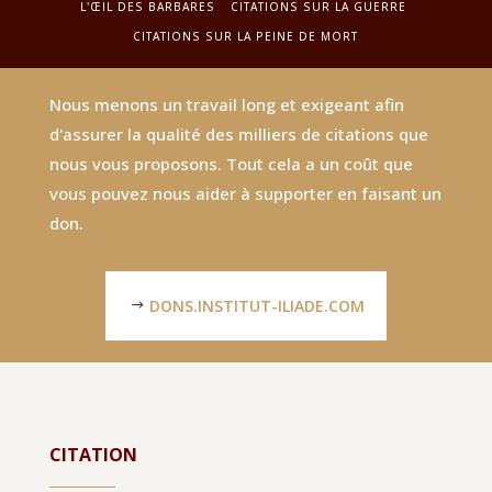
L'ŒIL DES BARBARES
CITATIONS SUR LA GUERRE
CITATIONS SUR LA PEINE DE MORT
Nous menons un travail long et exigeant afin
d'assurer la qualité des milliers de citations que
nous vous proposons. Tout cela a un coût que
vous pouvez nous aider à supporter en faisant un
don.
DONS.INSTITUT-ILIADE.COM
CITATION