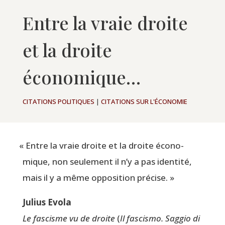
Entre la vraie droite
et la droite
économique…
CITATIONS POLITIQUES
|
CITATIONS SUR L'ÉCONOMIE
«
Entre la vraie droite et la droite éco­no­
mique, non seule­ment il n’y a pas iden­ti­té,
mais il y a même oppo­si­tion précise. »
Julius Evo­la
Le fas­cisme vu de droite
(
Il fas­cis­mo. Sag­gio di