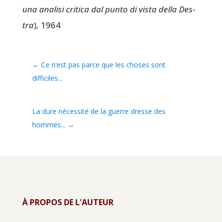
una ana­li­si cri­ti­ca dal pun­to di vis­ta del­la Des­
tra
), 1964
←
Ce n’est pas parce que les choses sont
difficiles...
La dure nécessité de la guerre dresse des
hommes...
→
À PROPOS DE L'AUTEUR