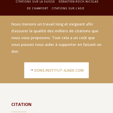
CITATIONS SUR LA SUISSE
SÉBASTIEN-ROCH NICOLAS
DE CHAMFORT
CITATIONS SUR L'ASIE
Nous menons un travail long et exigeant afin
d'assurer la qualité des milliers de citations que
nous vous proposons. Tout cela a un coût que
vous pouvez nous aider à supporter en faisant un
don.
DONS.INSTITUT-ILIADE.COM
CITATION