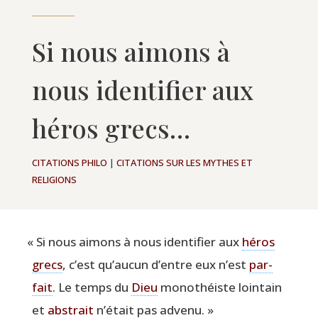
Si nous aimons à
nous identifier aux
héros grecs…
CITATIONS PHILO
|
CITATIONS SUR LES MYTHES ET
RELIGIONS
«
Si nous aimons à nous iden­ti­fier aux
héros
grecs
, c’est qu’aucun d’entre eux n’est
par­
fait
. Le temps du
Dieu
mono­théiste loin­tain
et
abs­trait
n’était pas advenu. »