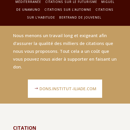
MÉDITERRANÉE
CITATIONS SUR LE FUTURISME
MIGUEL
DE UNAMUNO
CITATIONS SUR L'AUTOMNE
CITATIONS
SUR L'HABITUDE
BERTRAND DE JOUVENEL
Nous menons un travail long et exigeant afin
d'assurer la qualité des milliers de citations que
nous vous proposons. Tout cela a un coût que
vous pouvez nous aider à supporter en faisant un
don.
DONS.INSTITUT-ILIADE.COM
CITATION