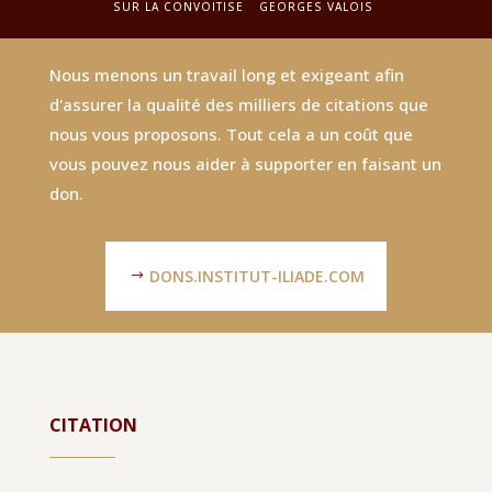
SUR LA CONVOITISE
GEORGES VALOIS
Nous menons un travail long et exigeant afin
d'assurer la qualité des milliers de citations que
nous vous proposons. Tout cela a un coût que
vous pouvez nous aider à supporter en faisant un
don.
DONS.INSTITUT-ILIADE.COM
CITATION