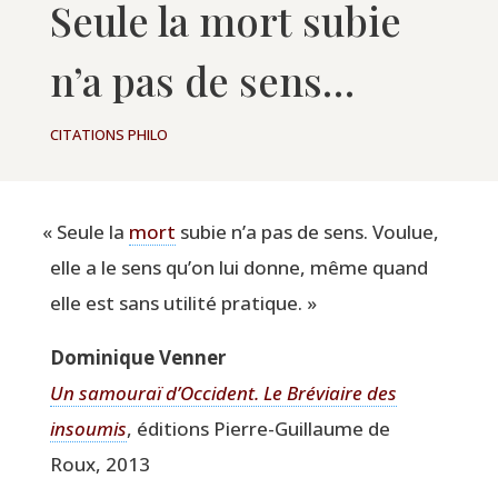
Seule la mort subie
n’a pas de sens…
CITATIONS PHILO
«
Seule la
mort
subie n’a pas de sens. Vou­lue,
elle a le sens qu’on lui donne, même quand
elle est sans uti­li­té pratique. »
Domi­nique Venner
Un samou­raï d’Occident. Le Bré­viaire des
insou­mis
, édi­tions Pierre-Guillaume de
Roux, 2013