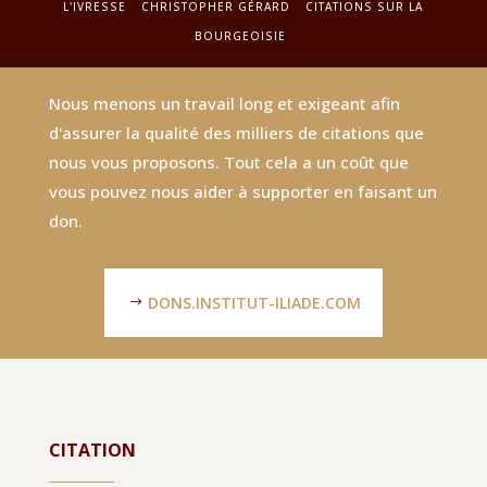
L'IVRESSE
CHRISTOPHER GÉRARD
CITATIONS SUR LA
BOURGEOISIE
Nous menons un travail long et exigeant afin
d'assurer la qualité des milliers de citations que
nous vous proposons. Tout cela a un coût que
vous pouvez nous aider à supporter en faisant un
don.
DONS.INSTITUT-ILIADE.COM
CITATION